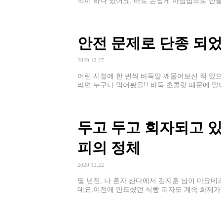
석이 하나 있어요. 바로 손쉽게 아침밥으로 만들
안전 문제로 단종 되었
2020.12.27
어린 시절에 한 번씩 바둑알 깨물어보신 적 있
라면 누구나 먹어봤을!! 바둑 초콜릿 때문에 말
두고 두고 회자되고 
피의 정체
2020.12.22
몇 년전, 나 혼자 산다에서 김지훈 님이 마요
데요.이전에 만드셨던 식빵 피자도 계속 화제가
가보실까요~?