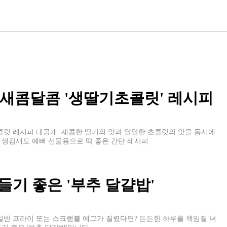
 새콤달콤 '생딸기초콜릿' 레시피
콜릿 레시피 대공개. 새콤한 딸기의 맛과 달달한 초콜릿의 맛을 동시에
 생김새도 예뻐 선물용으로 딱 좋은 간단 레시피.
기 좋은 '부추 달걀밥'
 일반 프라이 또는 스크램블 에그가 질렸다면? 든든한 하루를 책임질 녀