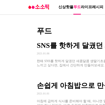
신상
핫플
푸드
라이프
레시피
푸드
SNS를 핫하게 달궜던
2021.01.06
한때 SNS를 핫하게 달궜던 새콤달콤 생딸기초
느끼고 싶다면, 집에서 간단하게 만들어보세요.
손쉽게 아침밥으로 만들
2021.01.01
아침에 급하게 식사를 준비해야 할 때, 아니면