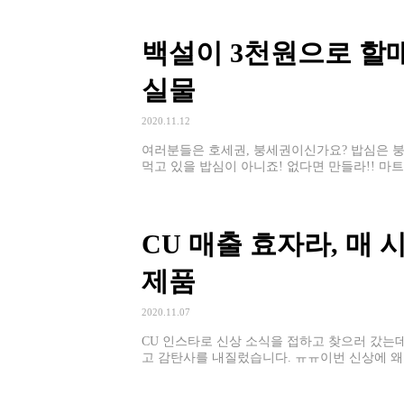
백설이 3천원으로 할
실물
2020.11.12
여러분들은 호세권, 붕세권이신가요? 밥심은 
먹고 있을 밥심이 아니죠! 없다면 만들라!! 마
CU 매출 효자라, 매
제품
2020.11.07
CU 인스타로 신상 소식을 접하고 찾으러 갔는데
고 감탄사를 내질렀습니다. ㅠㅠ이번 신상에 왜