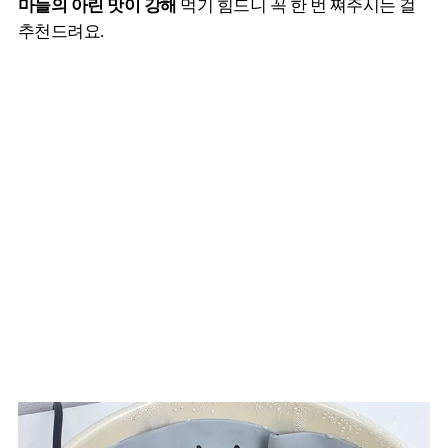
마늘의 아린 맛이 강해
먹기 힘드니 꼭 한 번 쪄주시는 걸
추천드려요.