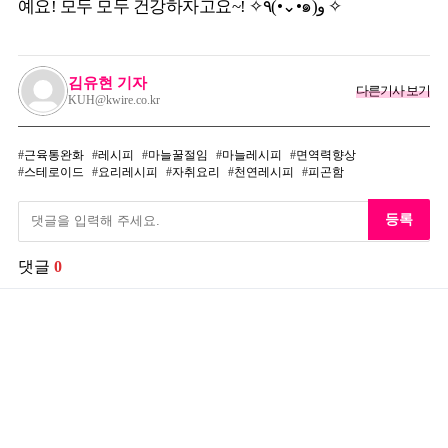
예요! 모두 모두 건강하자고요~! ✧٩(•́⌄•́๑)و ✧
김유현 기자
다른기사 보기
KUH@kwire.co.kr
근육통완화
레시피
마늘꿀절임
마늘레시피
면역력향상
스테로이드
요리레시피
자취요리
천연레시피
피곤함
등록
댓글
0