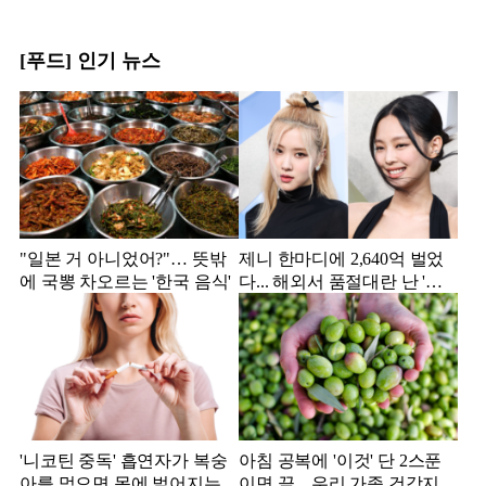
[푸드] 인기 뉴스
"일본 거 아니었어?"… 뜻밖
제니 한마디에 2,640억 벌었
에 국뽕 차오르는 '한국 음식'
다... 해외서 품절대란 난 '한
국 과자'
'니코틴 중독' 흡연자가 복숭
아침 공복에 '이것' 단 2스푼
아를 먹으면 몸에 벌어지는
이면 끝... 우리 가족 건강지킴