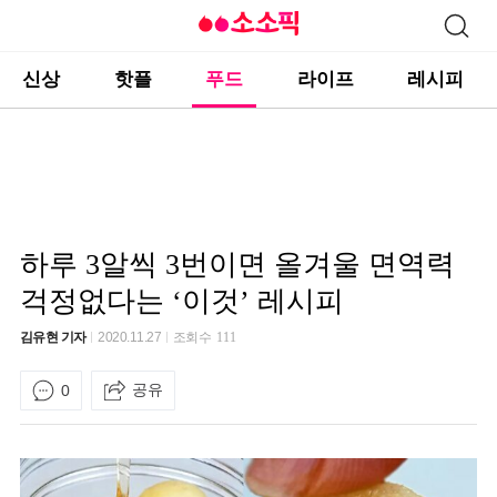
신상
핫플
푸드
라이프
레시피
하루 3알씩 3번이면 올겨울 면역력
걱정없다는 ‘이것’ 레시피
김유현 기자
2020.11.27
조회수
111
공유
0