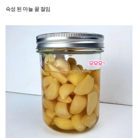
숙성 된 마늘 꿀 절임