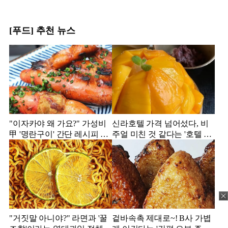
[푸드] 추천 뉴스
"이자카야 왜 가요?" 가성비
신라호텔 가격 넘어섰다, 비
甲 '명란구이' 간단 레시피 공
주얼 미친 것 같다는 '호텔 빙
개
수' 모음집
"거짓말 아니야?" 라면과 '꿀
겉바속촉 제대로~! B사 가볍