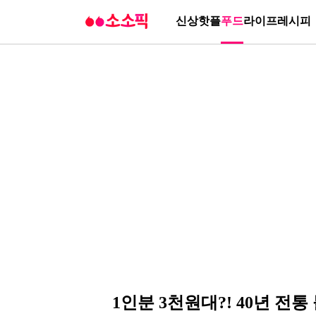
신상
핫플
푸드
라이프
레시피
1인분 3천원대?! 40년 전