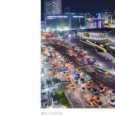
출처: 디파짓포토