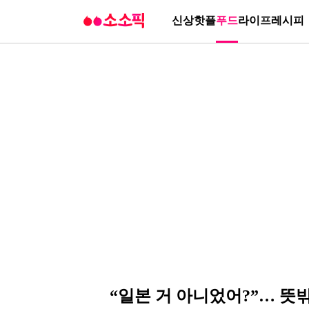
신상
핫플
푸드
라이프
레시피
“일본 거 아니었어?”… 뜻