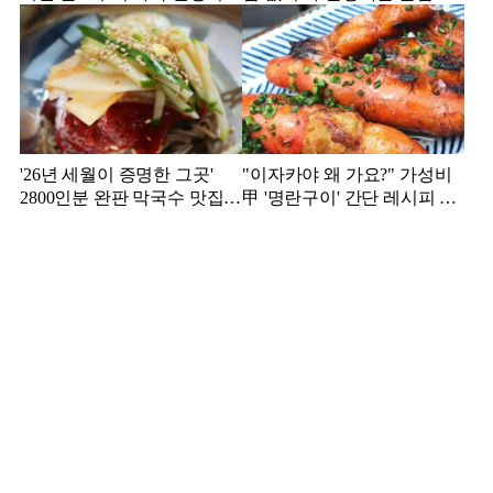
이는?
'26년 세월이 증명한 그곳'
"이자카야 왜 가요?" 가성비
2800인분 완판 막국수 맛집
甲 '명란구이' 간단 레시피 공
추천!
개