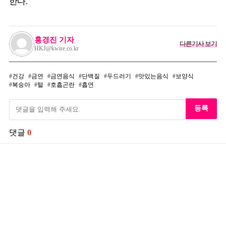
한다.
홍경진 기자
다른기사 보기
HKJ@kwire.co.kr
건강
금연
금연음식
단백질
두드러기
맛있는음식
보양식
복숭아
털
호흡곤란
흡연
등록
댓글
0