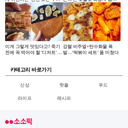
밥' 정체
정체
이게 그렇게 맛있다고? 죽기
강렬 비주얼+탄수화물 폭
전에 꼭 먹어야 할 '디저트' 정
발…‘떡볶이 세트’ 폼 미쳤다
체
카테고리 바로가기
신상
핫플
푸드
라이프
레시피