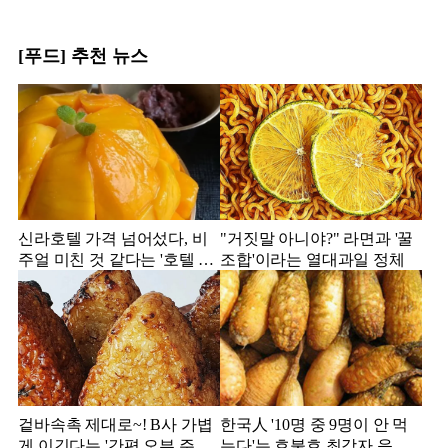
[푸드] 추천 뉴스
신라호텔 가격 넘어섰다, 비
"거짓말 아니야?" 라면과 '꿀
주얼 미친 것 같다는 '호텔 빙
조합'이라는 열대과일 정체
수' 모음집
겉바속촉 제대로~! B사 가볍
한국人 '10명 중 9명이 안 먹
게 이긴다는 '간편 오븐 주먹
는다'는 호불호 최강자 음식