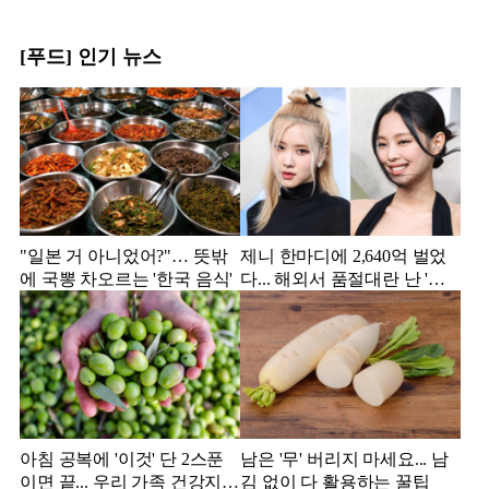
[푸드] 인기 뉴스
"일본 거 아니었어?"… 뜻밖
제니 한마디에 2,640억 벌었
에 국뽕 차오르는 '한국 음식'
다... 해외서 품절대란 난 '한
국 과자'
아침 공복에 '이것' 단 2스푼
남은 '무' 버리지 마세요... 남
이면 끝... 우리 가족 건강지킴
김 없이 다 활용하는 꿀팁