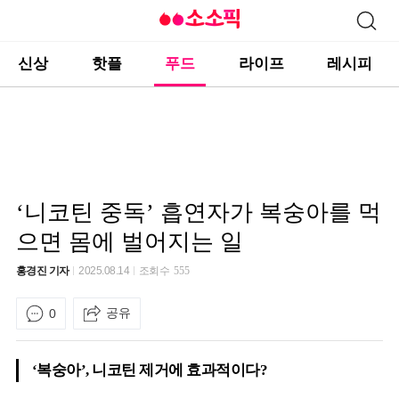
신상
핫플
푸드
라이프
레시피
‘니코틴 중독’ 흡연자가 복숭아를 먹
으면 몸에 벌어지는 일
홍경진 기자
2025.08.14
조회수
555
공유
0
‘복숭아’, 니코틴 제거에 효과적이다?