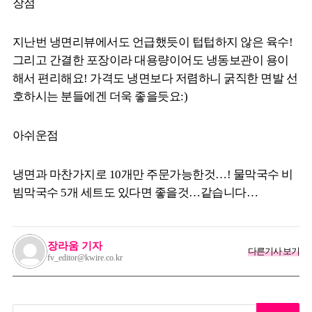
장점
지난번 냉면리뷰에서도 언급했듯이 텁텁하지 않은 육수!
그리고 간결한 포장이라 대용량이어도 냉동보관이 용이
해서 편리해요! 가격도 냉면보다 저렴하니 굵직한 면발 선
호하시는 분들에겐 더욱 좋을듯요:)
아쉬운점
냉면과 마찬가지로 10개만 주문가능한것…! 물막국수 비
빔막국수 5개 세트도 있다면 좋을것…같습니다…
장라움 기자
다른기사 보기
fv_editor@kwire.co.kr