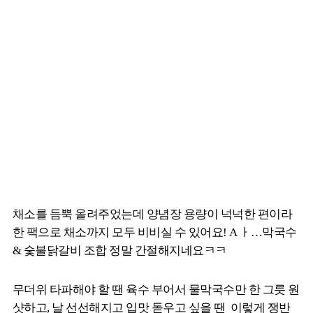
채소를 듬뿍 올려주었는데 양념장 용량이 넉넉한 편이라
한 팩으로 채소까지 모두 비비실 수 있어요! A ㅏ…막국수
& 숯불닭갈비 조합 정말 간절해지네요ㅋㅋ
무더위 타파해야 할 땐 육수 부어서 물막국수만 한 그릇 원
샷하고, 날 선선해지고 입맛 돋우고 싶을 땐 이렇게 쟁반