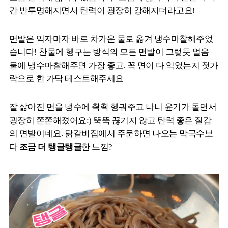
간 반투명해지면서 탄력이 굉장히 강해지더라고요!
면발은 익자마자 바로 차가운 물로 옮겨 냉수마찰해주었
습니다! 찬물에 헹구는 방식의 모든 면발이 그렇듯 얼음
물에 냉수마찰해주면 가장 좋고, 꼭 면이 다 익었는지 젓가
락으로 한 가닥 테스트해주세요
잘 삶아진 면을 냉수에 촥촥 헹궈주고 나니 윤기가 돌면서
굉장히 쫀쫀해졌어요:) 뚝뚝 끊기지 않고 탄력 좋은 질감
의 면발이네요. 닭갈비집에서 주문하면 나오는 막국수보
다
조금 더 탱글탱글
한 느낌?