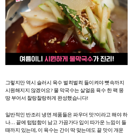
그렇지만 역시 슬러시 육수 벌컥벌컥 들이켜야 뼛속까지
시원해지지 않겠어요? 물 막국수는 살얼음 육수 한 팩 몽
땅 부어서 찰랑찰랑하게 완성했습니다!
일반적인 반조리 냉면 제품들은 파우더 맛?이라고 해야 하
나… 끝에 텁텁함이 남고 가끔가다 입이 따가운 느낌이 들
때까지 있는데, 이 육수는 간이 딱 맞는데도 끝 맛이 개운