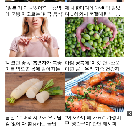
"일본 거 아니었어?"… 뜻밖
제니 한마디에 2,640억 벌었
에 국뽕 차오르는 '한국 음식'
다... 해외서 품절대란 난 '한
국 과자'
'니코틴 중독' 흡연자가 복숭
아침 공복에 '이것' 단 2스푼
아를 먹으면 몸에 벌어지는
이면 끝... 우리 가족 건강지킴
일
이는?
남은 '무' 버리지 마세요... 남
"이자카야 왜 가요?" 가성비
김 없이 다 활용하는 꿀팁
甲 '명란구이' 간단 레시피 공
개