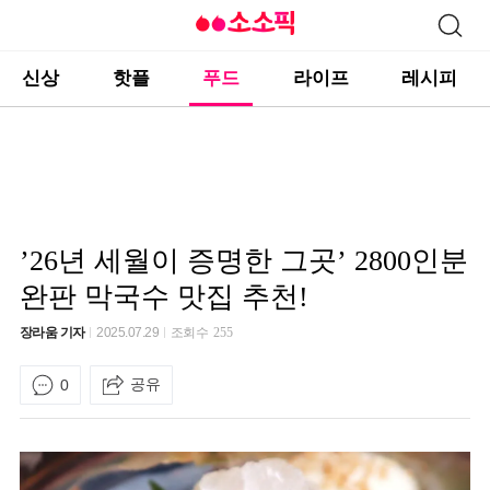
신상
핫플
푸드
라이프
레시피
’26년 세월이 증명한 그곳’ 2800인분
완판 막국수 맛집 추천!
장라움 기자
2025.07.29
조회수
255
공유
0