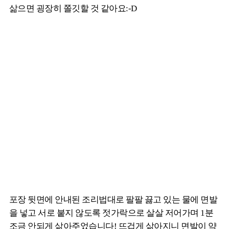
삶으면 굉장히 쫄깃할 것 같아요:-D
포장 뒷면에 안내된 조리법대로 팔팔 끓고 있는 물에 면발
을 넣고 서로 붙지 않도록 젓가락으로 살살 저어가며 1분
조금 안되게 삶아주었습니다! 뜨겁게 삶아지니 면발이 약