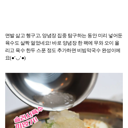
면발 삶고 헹구고, 양념장 집중 탐구하는 동안 미리 넣어둔
육수도 살짝 얼었네요! 바로 양념장 한 팩에 무와 오이 올
리고 육수 한두 스푼 정도 추가하면 비빔막국수 완성이에
요(●’◡’●)