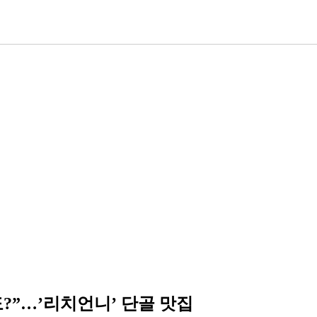
?”…’리치언니’ 단골 맛집