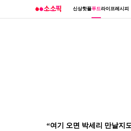
신상
핫플
푸드
라이프
레시피
“여기 오면 박세리 만날지도