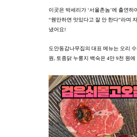
이곳은 박세리가 ‘서울촌놈’에 출연하
“웬만하면 맛있다고 잘 안 한다”라며 
냈어요!
도안동감나무집의 대표 메뉴는 오리 수육
원, 토종닭 누룽지 백숙은 4만 9천 원에