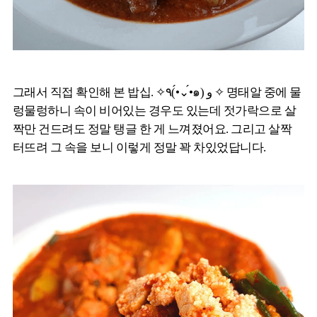
그래서 직접 확인해 본 밥십. ✧٩(•́⌄•́๑) و ✧ 명태알 중에 물
렁물렁하니 속이 비어있는 경우도 있는데 젓가락으로 살
짝만 건드려도 정말 탱글 한 게 느껴졌어요. 그리고 살짝
터뜨려 그 속을 보니 이렇게 정말 꽉 차있었답니다.