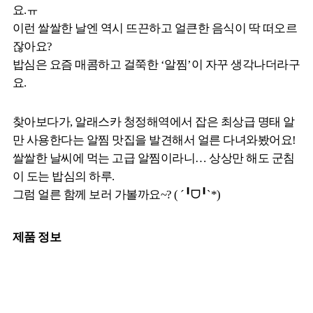
요.ㅠ
이런 쌀쌀한 날엔 역시 뜨끈하고 얼큰한 음식이 딱 떠오르
잖아요?
밥심은 요즘 매콤하고 걸쭉한 ‘알찜’이 자꾸 생각나더라구
요.
찾아보다가, 알래스카 청정해역에서 잡은 최상급 명태 알
만 사용한다는 알찜 맛집을 발견해서 얼른 다녀와봤어요!
쌀쌀한 날씨에 먹는 고급 알찜이라니… 상상만 해도 군침
이 도는 밥심의 하루.
그럼 얼른 함께 보러 가볼까요~? ( ´╹ᗜ╹`*)
제품 정보