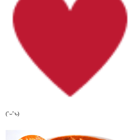
(ˆ⌣ˆԅ)