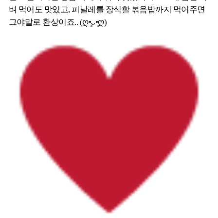
벼 먹어도 맛있고, 피날레를 장식할 볶음밥까지 먹어주면
그야말로 환상이죠.. (ღ•͈ᴗ•͈ღ)