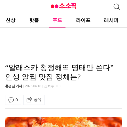
신상
핫플
푸드
라이프
레시피
“알래스카 청정해역 명태만 쓴다”
인생 알찜 맛집 정체는?
홍경진 기자
2025.04.18
조회수
118
공유
0