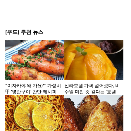
[푸드] 추천 뉴스
"이자카야 왜 가요?" 가성비
신라호텔 가격 넘어섰다, 비
甲 '명란구이' 간단 레시피 공
주얼 미친 것 같다는 '호텔 빙
개
수' 모음집