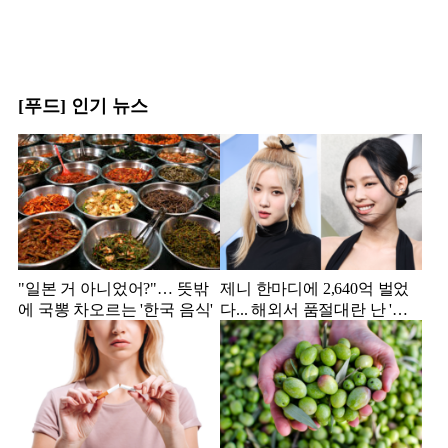
[푸드] 인기 뉴스
"일본 거 아니었어?"… 뜻밖
제니 한마디에 2,640억 벌었
에 국뽕 차오르는 '한국 음식'
다... 해외서 품절대란 난 '한
국 과자'