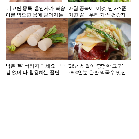
'니코틴 중독' 흡연자가 복숭
아침 공복에 '이것' 단 2스푼
아를 먹으면 몸에 벌어지는
이면 끝... 우리 가족 건강지킴
일
이는?
남은 '무' 버리지 마세요... 남
'26년 세월이 증명한 그곳'
김 없이 다 활용하는 꿀팁
2800인분 완판 막국수 맛집
추천!