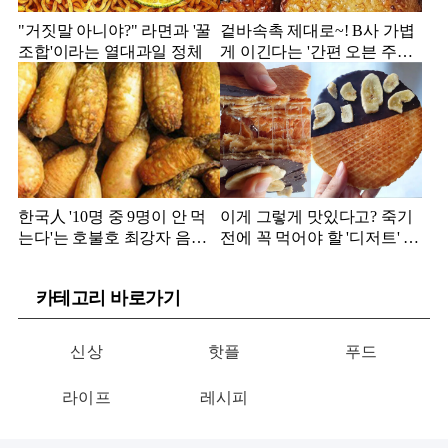
"거짓말 아니야?" 라면과 '꿀
겉바속촉 제대로~! B사 가볍
조합'이라는 열대과일 정체
게 이긴다는 '간편 오븐 주먹
밥' 정체
한국人 '10명 중 9명이 안 먹
이게 그렇게 맛있다고? 죽기
는다'는 호불호 최강자 음식
전에 꼭 먹어야 할 '디저트' 정
정체
체
카테고리 바로가기
신상
핫플
푸드
라이프
레시피