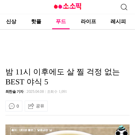
신상
핫플
푸드
라이프
레시피
밤 11시 이후에도 살 찔 걱정 없는
BEST 야식 5
최한솔 기자
2025.04.08
조회수
1,091
공유
0