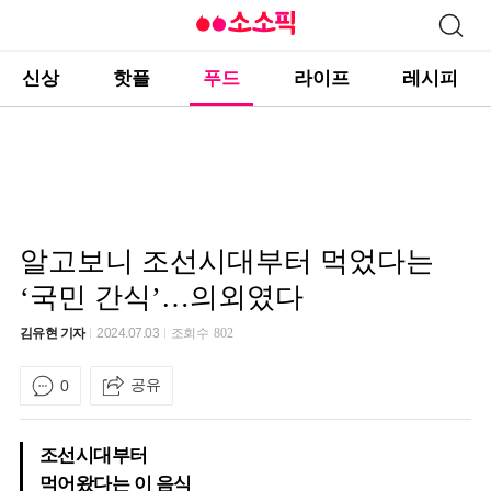
신상
핫플
푸드
라이프
레시피
알고보니 조선시대부터 먹었다는
‘국민 간식’…의외였다
김유현 기자
2024.07.03
조회수
802
공유
0
조선시대부터
먹어왔다는 이 음식