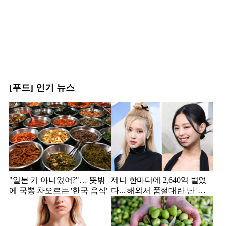
[푸드] 인기 뉴스
"일본 거 아니었어?"… 뜻밖
제니 한마디에 2,640억 벌었
에 국뽕 차오르는 '한국 음식'
다... 해외서 품절대란 난 '한
국 과자'