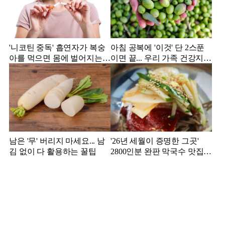
'니코틴 중독' 흡연자가 복숭
아침 공복에 '이것' 단 2스푼
아를 먹으면 몸에 벌어지는
이면 끝... 우리 가족 건강지킴
일
이는?
남은 '무' 버리지 마세요... 남
'26년 세월이 증명한 그곳'
김 없이 다 활용하는 꿀팁
2800인분 완판 막국수 맛집
추천!