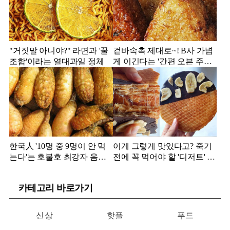
"거짓말 아니야?" 라면과 '꿀
겉바속촉 제대로~! B사 가볍
조합'이라는 열대과일 정체
게 이긴다는 '간편 오븐 주먹
밥' 정체
한국人 '10명 중 9명이 안 먹
이게 그렇게 맛있다고? 죽기
는다'는 호불호 최강자 음식
전에 꼭 먹어야 할 '디저트' 정
정체
체
카테고리 바로가기
신상
핫플
푸드