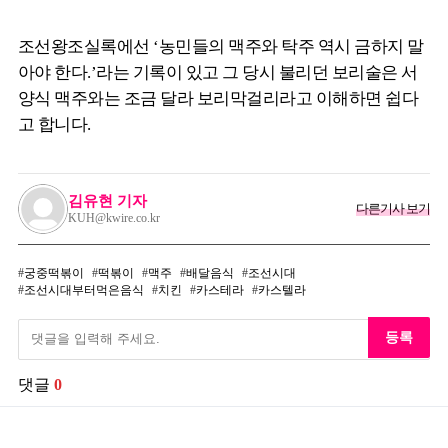
조선왕조실록에선 ‘농민들의 맥주와 탁주 역시 금하지 말
아야 한다.’라는 기록이 있고 그 당시 불리던 보리술은 서
양식 맥주와는 조금 달라 보리막걸리라고 이해하면 쉽다
고 합니다.
김유현 기자
다른기사 보기
KUH@kwire.co.kr
궁중떡볶이
떡볶이
맥주
배달음식
조선시대
조선시대부터먹은음식
치킨
카스테라
카스텔라
등록
댓글
0