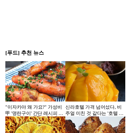
[푸드] 추천 뉴스
"이자카야 왜 가요?" 가성비
신라호텔 가격 넘어섰다, 비
甲 '명란구이' 간단 레시피 공
주얼 미친 것 같다는 '호텔 빙
개
수' 모음집