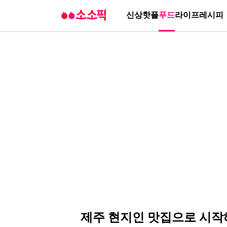
신상
핫플
푸드
라이프
레시피
제주 현지인 맛집으로 시작해