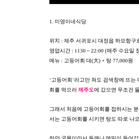
1. 미영이네식당
위치 : 제주 서귀포시 대정읍 하모항구로
영업시간 : 1130 ~ 22:00 (매주 수요일
메뉴 : 고등어회 대(大) + 탕 77,000원
‘고등어회’라고만 쳐도 검색창에 뜨는
회를 먹으러
제주도
에 갔으면 무조건 
그래서 처음에 고등어회를 접하시는 분
서는 고등어회를 시키면 탕도 따로 나
하얀 국물이라서 들깨나 메밀이 들어갔