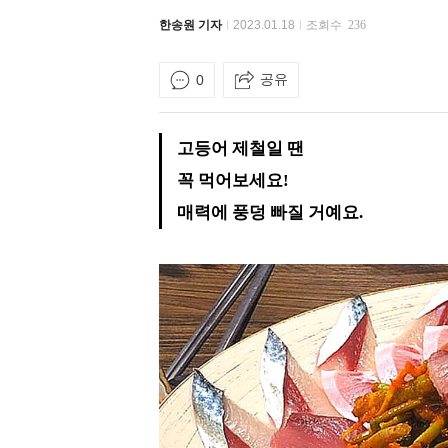
한송원 기자
2023.01.18
조회수
236
공유
0
고등어 제철일 땐
꼭 먹어보세요!
매력에 풍덩 빠질 거예요.