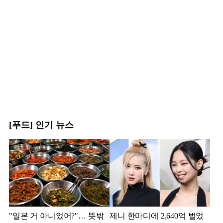
[푸드] 인기 뉴스
"일본 거 아니었어?"… 뜻밖
제니 한마디에 2,640억 벌었