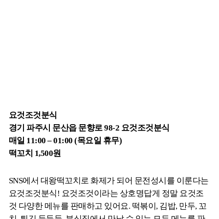
요것조것분식
경기 파주시 문산읍 문향로 98-2 요것조것분식
매일 11:00 – 01:00 (목요일 휴무)
떡꼬치 1,500원
SNS에서 대왕떡꼬치로 화제가 되어 문전성시를 이룬다는
요것조것분식! 요것조것이라는 상호명답게 정말 요것조
것 다양한 메뉴를 판매하고 있어요. 떡볶이, 김밥, 만두, 꼬
치, 튀김 등등등. 분식집에서 만날 수 있는 모든 메뉴를 판