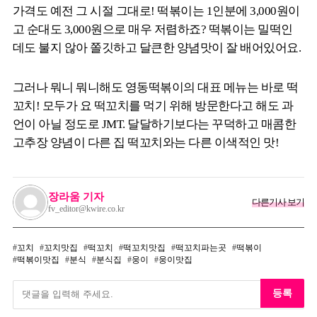
가격도 예전 그 시절 그대로! 떡볶이는 1인분에 3,000원이
고 순대도 3,000원으로 매우 저렴하죠? 떡볶이는 밀떡인
데도 불지 않아 쫄깃하고 달큰한 양념맛이 잘 배어있어요.
그러나 뭐니 뭐니해도 영동떡볶이의 대표 메뉴는 바로 떡
꼬치! 모두가 요 떡꼬치를 먹기 위해 방문한다고 해도 과
언이 아닐 정도로 JMT. 달달하기보다는 꾸덕하고 매콤한
고추장 양념이 다른 집 떡꼬치와는 다른 이색적인 맛!
장라움 기자
다른기사 보기
fv_editor@kwire.co.kr
꼬치
꼬치맛집
떡꼬치
떡꼬치맛집
떡꼬치파는곳
떡볶이
떡볶이맛집
분식
분식집
웅이
웅이맛집
등록