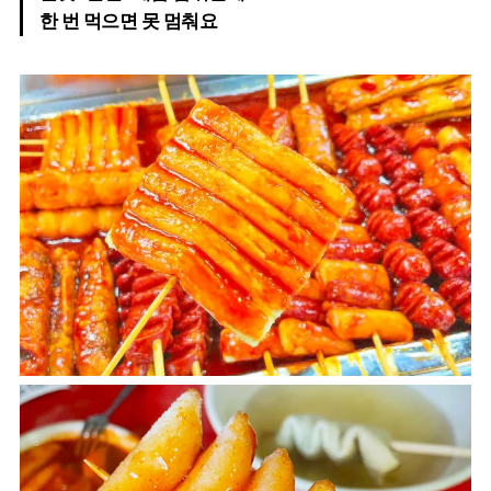
한 번 먹으면 못 멈춰요