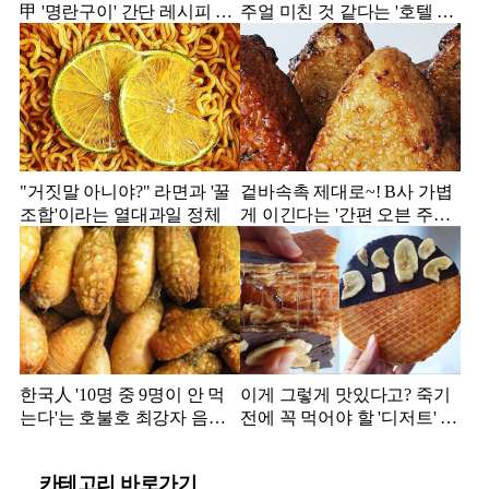
甲 '명란구이' 간단 레시피 공
주얼 미친 것 같다는 '호텔 빙
개
수' 모음집
"거짓말 아니야?" 라면과 '꿀
겉바속촉 제대로~! B사 가볍
조합'이라는 열대과일 정체
게 이긴다는 '간편 오븐 주먹
밥' 정체
한국人 '10명 중 9명이 안 먹
이게 그렇게 맛있다고? 죽기
는다'는 호불호 최강자 음식
전에 꼭 먹어야 할 '디저트' 정
정체
체
카테고리 바로가기