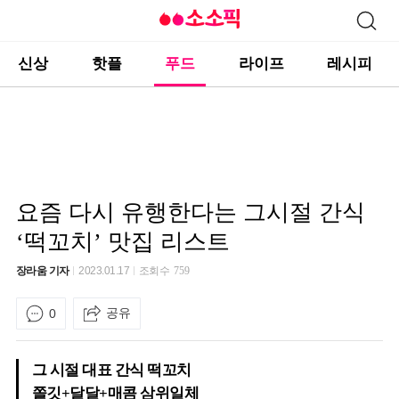
신상
핫플
푸드
라이프
레시피
요즘 다시 유행한다는 그시절 간식
‘떡꼬치’ 맛집 리스트
장라움 기자
2023.01.17
조회수
759
공유
0
그 시절 대표 간식 떡꼬치
쫄깃+달달+매콤 삼위일체