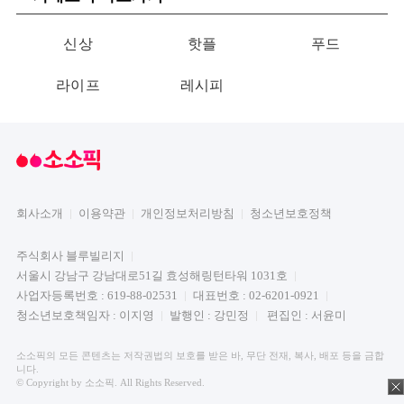
신상
핫플
푸드
라이프
레시피
회사소개
이용약관
개인정보처리방침
청소년보호정책
주식회사 블루빌리지
서울시 강남구 강남대로51길 효성해링턴타워 1031호
사업자등록번호 : 619-88-02531
대표번호 : 02-6201-0921
청소년보호책임자 : 이지영
발행인 : 강민정
편집인 : 서윤미
소소픽의 모든 콘텐츠는 저작권법의 보호를 받은 바, 무단 전재, 복사, 배포 등을 금합
니다.
© Copyright by 소소픽. All Rights Reserved.