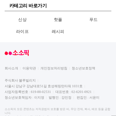
카테고리 바로가기
신상
핫플
푸드
라이프
레시피
회사소개
이용약관
개인정보처리방침
청소년보호정책
주식회사 블루빌리지
서울시 강남구 강남대로51길 효성해링턴타워 1031호
사업자등록번호 : 619-88-02531
대표번호 : 02-6201-0921
청소년보호책임자 : 이지영
발행인 : 강민정
편집인 : 서윤미
소소픽의 모든 콘텐츠는 저작권법의 보호를 받은 바, 무단 전재, 복사, 배포 등을 금합
니다.