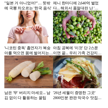
"일본 거 아니었어?"… 뜻밖
제니 한마디에 2,640억 벌었
에 국뽕 차오르는 '한국 음식'
다... 해외서 품절대란 난 '한
국 과자'
'니코틴 중독' 흡연자가 복숭
아침 공복에 '이것' 단 2스푼
아를 먹으면 몸에 벌어지는
이면 끝... 우리 가족 건강지킴
일
이는?
남은 '무' 버리지 마세요... 남
'26년 세월이 증명한 그곳'
김 없이 다 활용하는 꿀팁
2800인분 완판 막국수 맛집
추천!