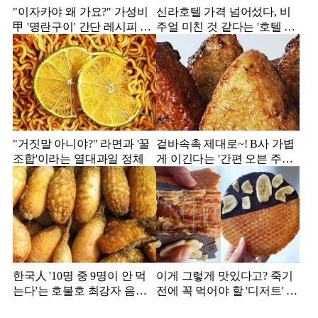
"이자카야 왜 가요?" 가성비
신라호텔 가격 넘어섰다, 비
甲 '명란구이' 간단 레시피 공
주얼 미친 것 같다는 '호텔 빙
개
수' 모음집
"거짓말 아니야?" 라면과 '꿀
겉바속촉 제대로~! B사 가볍
조합'이라는 열대과일 정체
게 이긴다는 '간편 오븐 주먹
밥' 정체
한국人 '10명 중 9명이 안 먹
이게 그렇게 맛있다고? 죽기
는다'는 호불호 최강자 음식
전에 꼭 먹어야 할 '디저트' 정
정체
체