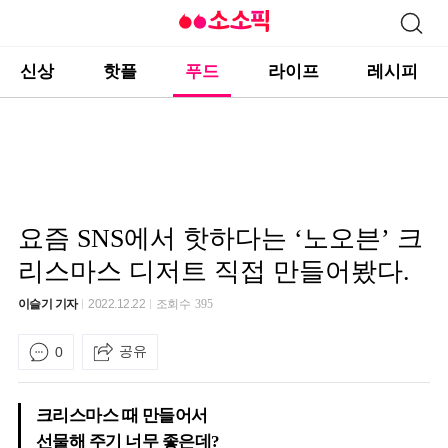
신상
핫플
푸드
라이프
레시피
요즘 SNS에서 핫하다는 ‘노오븐’ 크
리스마스 디저트 직접 만들어봤다.
이슬기 기자
2022.12.22
조회수
395
공유
0
크리스마스 때 만들어서
선물해 주기 너무 좋은데?