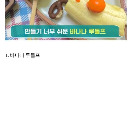
1. 바나나 루돌프