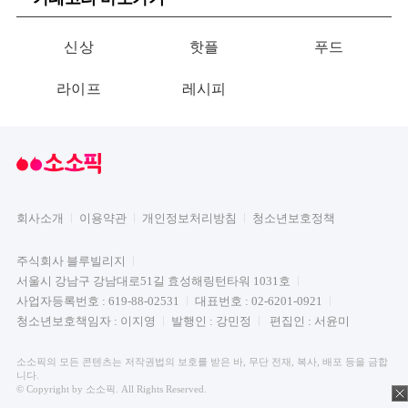
신상
핫플
푸드
라이프
레시피
회사소개
이용약관
개인정보처리방침
청소년보호정책
주식회사 블루빌리지
서울시 강남구 강남대로51길 효성해링턴타워 1031호
사업자등록번호 : 619-88-02531
대표번호 : 02-6201-0921
청소년보호책임자 : 이지영
발행인 : 강민정
편집인 : 서윤미
소소픽의 모든 콘텐츠는 저작권법의 보호를 받은 바, 무단 전재, 복사, 배포 등을 금합
니다.
© Copyright by 소소픽. All Rights Reserved.