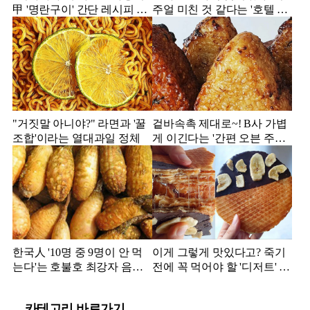
甲 '명란구이' 간단 레시피 공
주얼 미친 것 같다는 '호텔 빙
개
수' 모음집
"거짓말 아니야?" 라면과 '꿀
겉바속촉 제대로~! B사 가볍
조합'이라는 열대과일 정체
게 이긴다는 '간편 오븐 주먹
밥' 정체
한국人 '10명 중 9명이 안 먹
이게 그렇게 맛있다고? 죽기
는다'는 호불호 최강자 음식
전에 꼭 먹어야 할 '디저트' 정
정체
체
카테고리 바로가기