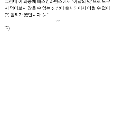
그런데 이 와중에 배스킨라빈스에서 ‘이달의 맛’으로 도무
지 먹어보지 않을 수 없는 신상이 출시되어서 어쩔 수 없이
(?) 달려가 봤답니다. (˵¯͒
¯͒˵)