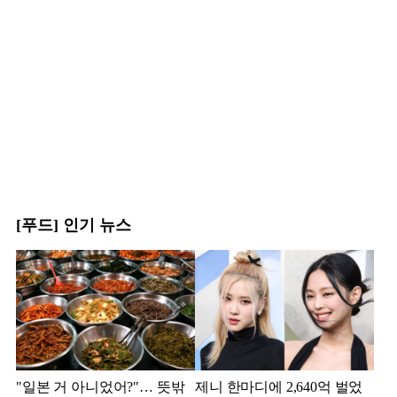
[푸드] 인기 뉴스
"일본 거 아니었어?"… 뜻밖
제니 한마디에 2,640억 벌었