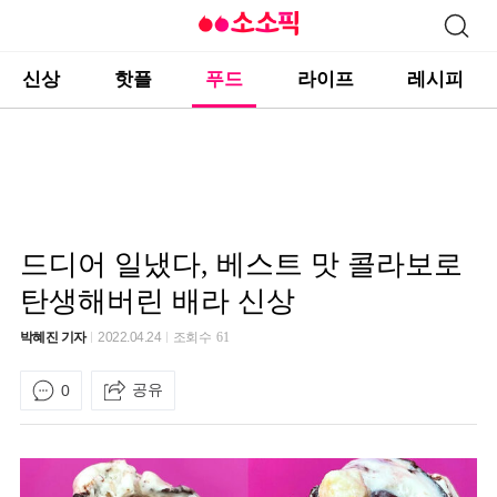
신상
핫플
푸드
라이프
레시피
드디어 일냈다, 베스트 맛 콜라보로
탄생해버린 배라 신상
박혜진 기자
2022.04.24
조회수
61
공유
0