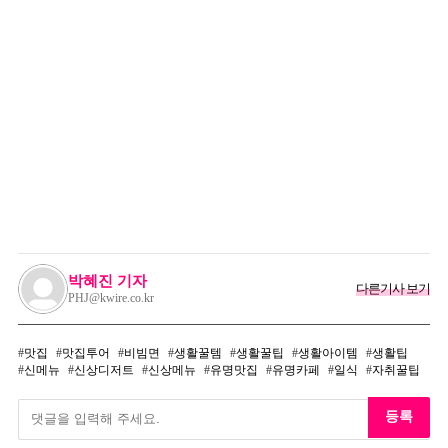
박혜진 기자
다른기사 보기
PHJ@kwire.co.kr
맛집
맛집투어
비빔면
생활꿀템
생활꿀팁
생활아이템
생활팁
신메뉴
신상디저트
신상메뉴
유명맛집
유명카페
일식
자취꿀팁
등록