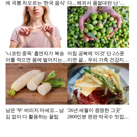
에 국뽕 차오르는 '한국 음식'
다... 해외서 품절대란 난 '한
국 과자'
'니코틴 중독' 흡연자가 복숭
아침 공복에 '이것' 단 2스푼
아를 먹으면 몸에 벌어지는
이면 끝... 우리 가족 건강지킴
일
이는?
남은 '무' 버리지 마세요... 남
'26년 세월이 증명한 그곳'
김 없이 다 활용하는 꿀팁
2800인분 완판 막국수 맛집
추천!