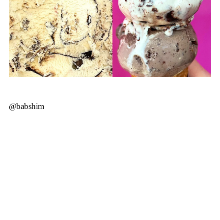
@babshim