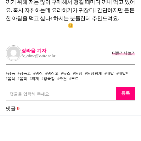
끼기 위해 저는 많이 구매해서 땡길 때마다 꺼내 먹고 있어
요. 혹시 자취하는데 요리하기가 귀찮다! 간단하지만 든든
한 아침을 먹고 싶다! 하시는 분들한테 추천드려요.
장라움 기자
다른기사 보기
fv_editor@kwire.co.kr
냉동
냉동고
냉장
냉장고
뉴스
된장
된장찌개
배달
배달비
음식
음픽
찌개
청국장
추천
푸드
등록
댓글
0