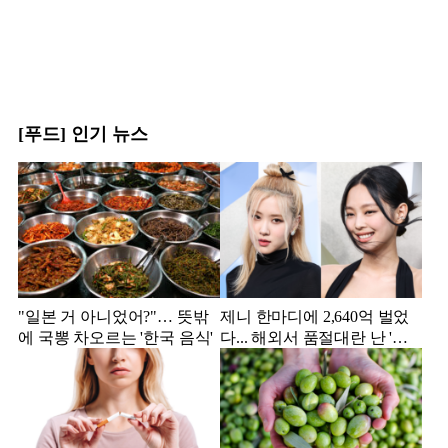
[푸드] 인기 뉴스
"일본 거 아니었어?"… 뜻밖
제니 한마디에 2,640억 벌었
에 국뽕 차오르는 '한국 음식'
다... 해외서 품절대란 난 '한
국 과자'