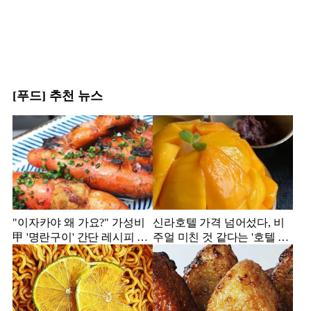
[푸드] 추천 뉴스
"이자카야 왜 가요?" 가성비
신라호텔 가격 넘어섰다, 비
甲 '명란구이' 간단 레시피 공
주얼 미친 것 같다는 '호텔 빙
개
수' 모음집