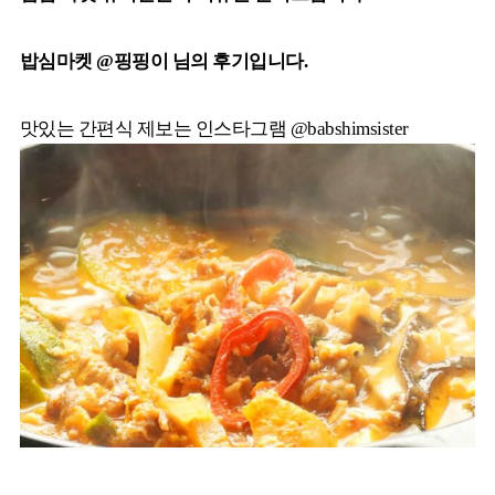
밥심마켓 @핑핑이 님의 후기입니다.
맛있는 간편식 제보는 인스타그램 @babshimsister