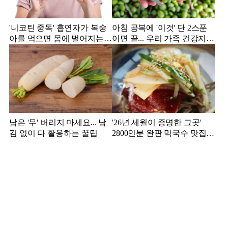
'니코틴 중독' 흡연자가 복숭
아침 공복에 '이것' 단 2스푼
아를 먹으면 몸에 벌어지는
이면 끝... 우리 가족 건강지킴
일
이는?
남은 '무' 버리지 마세요... 남
'26년 세월이 증명한 그곳'
김 없이 다 활용하는 꿀팁
2800인분 완판 막국수 맛집
추천!