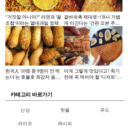
"거짓말 아니야?" 라면과 '꿀
겉바속촉 제대로~! B사 가볍
조합'이라는 열대과일 정체
게 이긴다는 '간편 오븐 주먹
밥' 정체
한국人 '10명 중 9명이 안 먹
이게 그렇게 맛있다고? 죽기
는다'는 호불호 최강자 음식
전에 꼭 먹어야 할 '디저트' 정
정체
체
카테고리 바로가기
신상
핫플
푸드
라이프
레시피