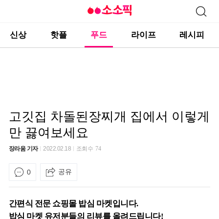
신상
핫플
푸드
라이프
레시피
고깃집 차돌된장찌개 집에서 이렇게
만 끓여보세요
장라움 기자
2022.02.18
조회수
74
공유
0
간편식 전문 쇼핑몰 밥심 마켓입니다.
밥심 마켓 유저분들의 리뷰를 올려드립니다!