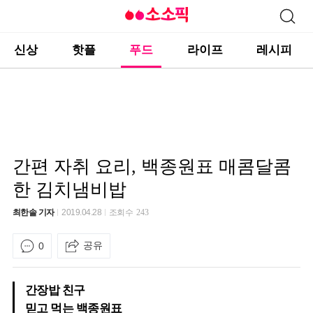
신상
핫플
푸드
라이프
레시피
간편 자취 요리, 백종원표 매콤달콤
한 김치냄비밥
최한솔 기자
2019.04.28
조회수
243
공유
0
간장밥 친구
믿고 먹는 백종원표