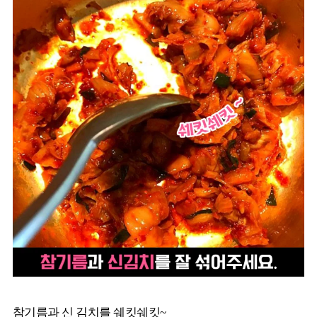
참기름과 신 김치를 쉐킷쉐킷~