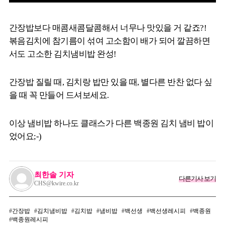
간장밥보다 매콤새콤달콤해서 너무나 맛있을 거 같죠?!
볶음김치에 참기름이 섞여 고소함이 배가 되어 깔끔하면
서도 고소한 김치냄비밥 완성!
간장밥 질릴 때, 김치랑 밥만 있을 때, 별다른 반찬 없다 싶
을 때 꼭 만들어 드셔보세요.
이상 냄비밥 하나도 클래스가 다른 백종원 김치 냄비 밥이
었어요;-)
최한솔 기자
다른기사 보기
CHS@kwire.co.kr
간장밥
김치냄비밥
김치밥
냄비밥
백선생
백선생레시피
백종원
백종원레시피