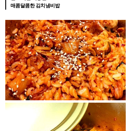
매콤달콤한 김치냄비밥