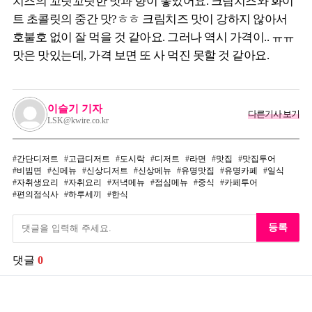
치즈의 꼬릿꼬릿한 맛과 향이 좋았어요. 크림치즈와 화이
트 초콜릿의 중간 맛?ㅎㅎ 크림치즈 맛이 강하지 않아서
호불호 없이 잘 먹을 것 같아요. 그러나 역시 가격이.. ㅠㅠ
맛은 맛있는데, 가격 보면 또 사 먹진 못할 것 같아요.
이슬기 기자
다른기사 보기
LSK@kwire.co.kr
간단디저트
고급디저트
도시락
디저트
라면
맛집
맛집투어
비빔면
신메뉴
신상디저트
신상메뉴
유명맛집
유명카페
일식
자취생요리
자취요리
저녁메뉴
점심메뉴
중식
카페투어
편의점식사
하루세끼
한식
등록
댓글
0