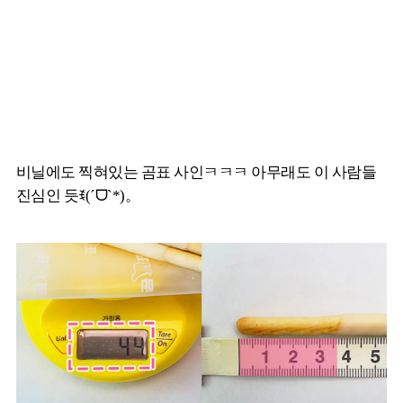
비닐에도 찍혀있는 곰표 사인ㅋㅋㅋ 아무래도 이 사람들
진심인 듯ꉂ(ˊᗜˋ*)。