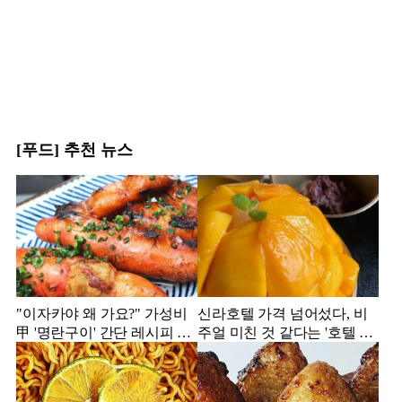
[푸드] 추천 뉴스
"이자카야 왜 가요?" 가성비
신라호텔 가격 넘어섰다, 비
甲 '명란구이' 간단 레시피 공
주얼 미친 것 같다는 '호텔 빙
개
수' 모음집