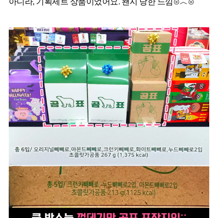
아니라, 기획세트 상품이었어요. 왠지 당한 느낌⊙︿⊙