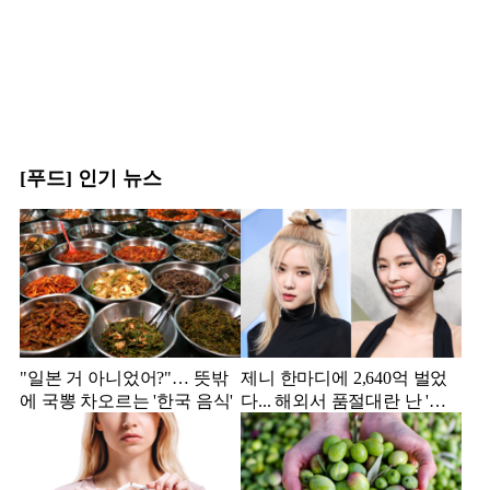
[푸드] 인기 뉴스
"일본 거 아니었어?"… 뜻밖
제니 한마디에 2,640억 벌었
에 국뽕 차오르는 '한국 음식'
다... 해외서 품절대란 난 '한
국 과자'