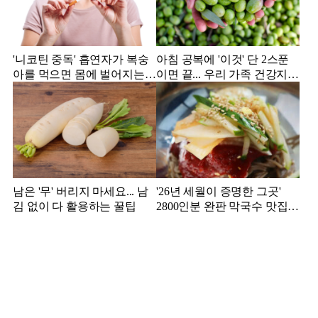
'니코틴 중독' 흡연자가 복숭
아침 공복에 '이것' 단 2스푼
아를 먹으면 몸에 벌어지는
이면 끝... 우리 가족 건강지킴
일
이는?
남은 '무' 버리지 마세요... 남
'26년 세월이 증명한 그곳'
김 없이 다 활용하는 꿀팁
2800인분 완판 막국수 맛집
추천!