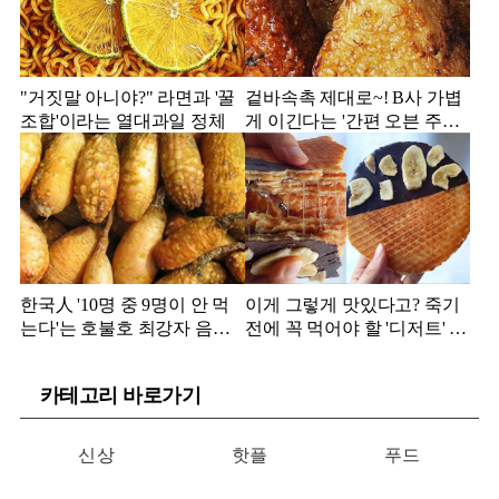
"거짓말 아니야?" 라면과 '꿀
겉바속촉 제대로~! B사 가볍
조합'이라는 열대과일 정체
게 이긴다는 '간편 오븐 주먹
밥' 정체
한국人 '10명 중 9명이 안 먹
이게 그렇게 맛있다고? 죽기
는다'는 호불호 최강자 음식
전에 꼭 먹어야 할 '디저트' 정
정체
체
카테고리 바로가기
신상
핫플
푸드