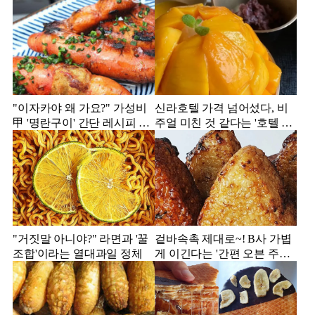
"이자카야 왜 가요?" 가성비
신라호텔 가격 넘어섰다, 비
甲 '명란구이' 간단 레시피 공
주얼 미친 것 같다는 '호텔 빙
개
수' 모음집
"거짓말 아니야?" 라면과 '꿀
겉바속촉 제대로~! B사 가볍
조합'이라는 열대과일 정체
게 이긴다는 '간편 오븐 주먹
밥' 정체