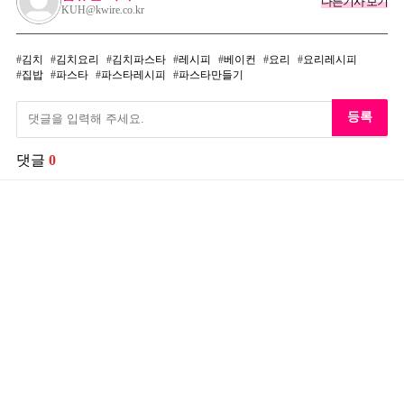
다른기사 보기
KUH@kwire.co.kr
김치
김치요리
김치파스타
레시피
베이컨
요리
요리레시피
집밥
파스타
파스타레시피
파스타만들기
등록
댓글
0