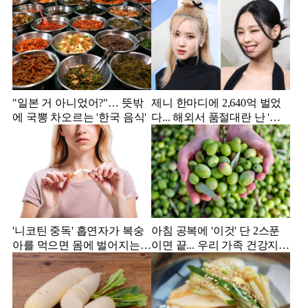
"일본 거 아니었어?"… 뜻밖
제니 한마디에 2,640억 벌었
에 국뽕 차오르는 '한국 음식'
다... 해외서 품절대란 난 '한
국 과자'
'니코틴 중독' 흡연자가 복숭
아침 공복에 '이것' 단 2스푼
아를 먹으면 몸에 벌어지는
이면 끝... 우리 가족 건강지킴
일
이는?