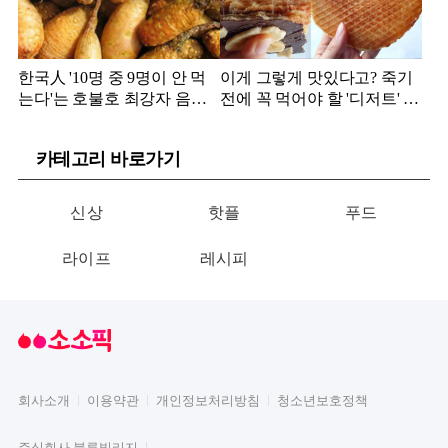
한국人 '10명 중 9명이 안 먹
이게 그렇게 맛있다고? 죽기
는다'는 호불호 최강자 음식
전에 꼭 먹어야 할 '디저트' 정
정체
체
카테고리 바로가기
신상
핫플
푸드
라이프
레시피
회사소개
이용약관
개인정보처리방침
청소년보호정책
주식회사 블루빌리지