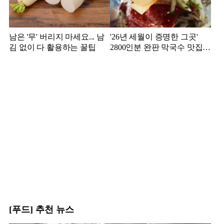
남은 '무' 버리지 마세요... 남
'26년 세월이 증명한 그곳'
김 없이 다 활용하는 꿀팁
2800인분 완판 막국수 맛집
추천!
[푸드] 추천 뉴스