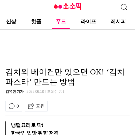
신상
핫플
푸드
라이프
레시피
김치와 베이컨만 있으면 OK! ‘김치
파스타’ 만드는 방법
김유현 기자
2022.06.18
조회수
761
공유
0
냉털요리로 딱!
한국인 입맛 취향 저격