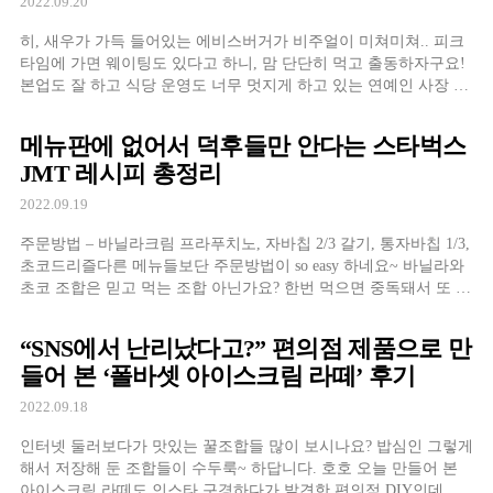
2022.09.20
히, 새우가 가득 들어있는 에비스버거가 비주얼이 미쳐미쳐.. 피크
타임에 가면 웨이팅도 있다고 하니, 맘 단단히 먹고 출동하자구요!
본업도 잘 하고 식당 운영도 너무 멋지게 하고 있는 연예인 사장 맛
집 알아보았어요. 식당부터 카페까지 다양하게 준비되
메뉴판에 없어서 덕후들만 안다는 스타벅스
JMT 레시피 총정리
2022.09.19
주문방법 – 바닐라크림 프라푸치노, 자바칩 2/3 갈기, 통자바칩 1/3,
초코드리즐다른 메뉴들보단 주문방법이 so easy 하네요~ 바닐라와
초코 조합은 믿고 먹는 조합 아닌가요? 한번 먹으면 중독돼서 또 시
켜 먹을 것 같은 느낌!이렇게 메뉴판에 없
“SNS에서 난리났다고?” 편의점 제품으로 만
들어 본 ‘폴바셋 아이스크림 라떼’ 후기
2022.09.18
인터넷 둘러보다가 맛있는 꿀조합들 많이 보시나요? 밥심인 그렇게
해서 저장해 둔 조합들이 수두룩~ 하답니다. 호호 오늘 만들어 본
아이스크림 라떼도 인스타 구경하다가 발견한 편의점 DIY인데요!