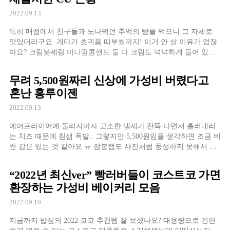
2022.09.13
특히 매점에서 친구들과 노나먹던 추억의 빵을 먹으니 그 자체로
맛있더라구요. 게다가 초귀욤 띠부씰까지! 이거 안 살 이유가 없잖
아요? 크림붓세랑 미니땅콩샌드 둘 다 크림도 넉넉하게 들어 있어
서 아쉽지 않았다는 사실 ㅎ.ㅎ
무려 5,500원짜리 신상에 가성비 버렸다고
혼난 홍루이젠
2022.09.13
에어프라이어에 돌리자마자 고소한 냄새가 잔뜩 나면서 흘러내리
는 치즈 때문에 침샘 폭발.. 그렇지만 5,500원임을 생각하면 조금 비
싼 감은 있는 것 같아요 ㅠ 잠봉햄도 사진처럼 풍성하지 못해서 아
쉬웠지만 빵도 바게트치고 질기지도 않으면서 속이 촉촉해서
“2022년 최신ver” 빵러버들이 코스트코 가면
환장하는 가성비 베이커리 모음
2022.09.10
지금까지 밥심의 2022 코코 추천템 잘 보셨나요? 대용량으로 간편