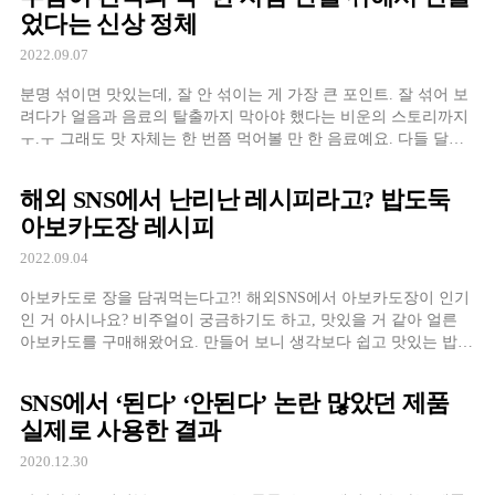
었다는 신상 정체
2022.09.07
분명 섞이면 맛있는데, 잘 안 섞이는 게 가장 큰 포인트. 잘 섞어 보
려다가 얼음과 음료의 탈출까지 막아야 했다는 비운의 스토리까지
ㅜ.ㅜ 그래도 맛 자체는 한 번쯤 먹어볼 만 한 음료예요. 다들 달달
한 커피 땡길 때 신촌커피 도전해보는 건 어떠신가
해외 SNS에서 난리난 레시피라고? 밥도둑
아보카도장 레시피
2022.09.04
아보카도로 장을 담궈먹는다고?! 해외SNS에서 아보카도장이 인기
인 거 아시나요? 비주얼이 궁금하기도 하고, 맛있을 거 같아 얼른
아보카도를 구매해왔어요. 만들어 보니 생각보다 쉽고 맛있는 밥도
둑이더라구요.
SNS에서 ‘된다’ ‘안된다’ 논란 많았던 제품
실제로 사용한 결과
2020.12.30