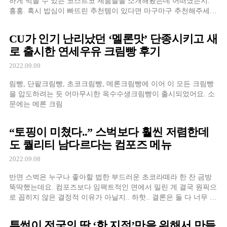
하게 먹을 수 있는 코스트코 제품들을 소개해봤는데 어떠셨는지.
홍홍. 혹시 밥심이 빠뜨린 추천템이 있다면 마구마구 추천해주세
요! 자, 이제 그럼 얼른 코스트코로 한번 가보자구요!! 추울발
CU가 인기 난리났던 ‘멜론맛’ 단종시키고 새
로 출시한 연세우유 크림빵 후기
2022.09.09
림빵, 단팥크림빵, 초코크림빵, 메론크림빵에 이어 이 모든 크림빵
을 압도하려는 듯 어마무시한 옥수수생크림빵이 출시되었어요. 소
문에는 메론 크림
“토핑이 미쳤다..” 스벅보다 훨씬 저렴한데
도 퀄리티 남다르다는 컴포즈 메뉴
2022.09.08
반면 스벅은 누구나 좋아할 법한 부드러운 초코라떼라 한 잔 금방
뚝딱했는데요. 컴포즈보다 임팩트적인 면에서 밀린 게 결국 원픽으
로 꼽히지 않은 결정적 이유가 아닐지.. 하핫.. 결론은 둘 다 너무 맛
있어요! 취향에 맞게 츄라이
투썸이 전국의 딱 ‘한 지점’만을 위해서 만들