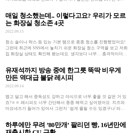
폴바셋 아이스크림 라떼 저렴이 버전으로 만들어보려구요.
매일 청소했는데.. 이렇다고요? 우리가 모르
는 화장실 청소존 4곳
2022.09.15
청소 솔이나 락스 등 있는 기본 템으로 종종 청소를 진행했었어요!
그런데 최근에 SNS에서 놓치기 쉬운 화장실 청소 구역을 보고 저희
집 화장실 상태도 확인해 봤는데요. 생각보다 너무… 충격적이더라
고요;; 청소를 아예 안 하진 않는데 굉장히 더러웠던 부분이 많았어
요ㅠ
유재석까지 방송 중에 한그릇 뚝딱 비우게
만든 역대급 불닭 레시피
2022.09.14
맵고 달고 해서 중독성도 강하고 야식으로 너무 좋을 것 같은 거 있
죠?ㅎㅎ 레시피도 너무 간단해서 종종 해먹고 싶어졌어요. 치즈와
마요네즈가 들어가 있어서 그런지 ‘쉽게 물릴 수도 있겠구나’라는
생각이 들었지만 탄산 들어간 음료랑 먹으면 싹~ 내려갈 것 같아서
댓츠 OK.
하루에만 무려 ’80만개’ 팔리던 빵, 16년만에
재출시한 CU 근황