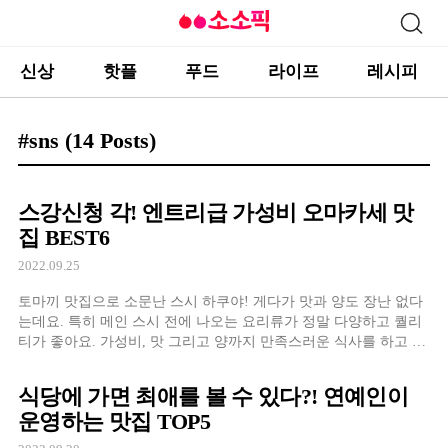
신상
핫플
푸드
라이프
레시피
#sns
(14 Posts)
스강신청 각! 엔트리급 가성비 오마카세 맛
집 BEST6
2022.09.25
토마끼 맛집으로 소문난 스시 하쿠야! 게다가 맛과 양도 장난 없다
는데요. 특히 메인 스시 전에 나오는 요리류가 정말 다양하고 퀄리
티가 좋아요. 가성비, 맛 그리고 양까지 만족스러운 식사를 하고 싶
다면 스시 하쿠야가 답~ 활발히 손님들과 소통하는 쉐프님의
식당에 가면 최애를 볼 수 있다?! 연예인이
운영하는 맛집 TOP5