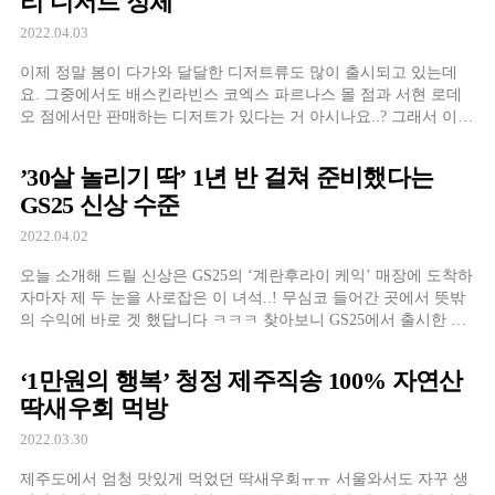
리 디저트 정체
2022.04.03
이제 정말 봄이 다가와 달달한 디저트류도 많이 출시되고 있는데
요. 그중에서도 배스킨라빈스 코엑스 파르나스 몰 점과 서현 로데
오 점에서만 판매하는 디저트가 있다는 거 아시나요..? 그래서 이번
에는 왜인지는 모르겠으나 소리 소문 없이 몰래 파는 듯한
’30살 놀리기 딱’ 1년 반 걸쳐 준비했다는
GS25 신상 수준
2022.04.02
오늘 소개해 드릴 신상은 GS25의 ‘계란후라이 케익’ 매장에 도착하
자마자 제 두 눈을 사로잡은 이 녀석..! 무심코 들어간 곳에서 뜻밖
의 수익에 바로 겟 했답니다 ㅋㅋㅋ 찾아보니 GS25에서 출시한 제
품이라 GS25에서만 구매할 수 있는 것 같더라구요.
‘1만원의 행복’ 청정 제주직송 100% 자연산
딱새우회 먹방
2022.03.30
제주도에서 엄청 맛있게 먹었던 딱새우회ㅠㅠ 서울와서도 자꾸 생