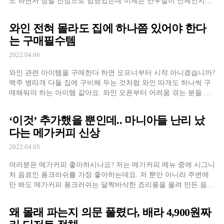
도 하면서 정말 진심으로 임했었는데 이제는 만우절이 언제인지도
모르고 지나가게 되더라구요 ㅋㅋㅋ
와인 전혀 몰라도 집에 하나쯤 있어야 한다
는 구매필수템
2022.04.06
와인 관련 아이템을 구매한다 하면 오프너부터 시작 아니겠습니까?
맥주 병따개 다들 집에 구비해 두는 것처럼 와인 따개도 하나씩 구
매해둬야 하는 아이템 같아요. 와인 오픈부터 어려움 겪는 분들 저
뿐만이 아닐 거라 생각하는데요?
‘이것’ 추가했을 뿐인데.. 마니아들 난리 났
다는 메가커피 신상
2022.04.05
여러분은 메가커피 좋아하시나요? 저는 메가커피 메뉴 중에 시그니
처 음료인 퐁크러쉬를 가장 좋아하는데요. 저 뿐만 아니라 주변에
만 봐도 메가커피 퐁크러쉬는 달짝바삭한 죠리퐁을 올려 만든 음료
의 시초라 그런지 마니아가 상당히 많은 것 같더라구요?
왜 몰래 파는지 의문 풀렸다, 배라 4,900원짜