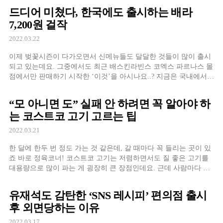
드디어 미쳤다, 한국에도 출시하는 배라
7,200원 걸작
2022.03.22
이제 벚꽃시즌이 다가오면서 신메뉴들도 달달한 것들이 많이 출시
되고 있는데요. 그중에서도 최근 배스킨라빈스 코엑스 파르나스 몰
점에서만 판매하기 시작한 ‘이것’을 아시나요..? 지금은 국내에서
단 한 곳에서만 판매 중인데,
“모 아니면 도” 실패 안 하려면 꼭 알아야 하
는 코스트코 고기 고르는 팁
2022.03.21
한 달에 한두 번 정도 가는 것 같은데, 갈 때마다 꼭 들리는 곳이 있
죠 바로 정육코너! 코스트코 고기는 저렴하면서도 질 좋은 고기를
대용량으로 많이 파는 게 굉장히 큰 장점인데요. 근데 사람마다 구
매 평이 엄~~청 달라요.
유재석도 감탄한 ‘SNS 레시피’ 편의점 출시
후 외면당하는 이유
2022.03.17