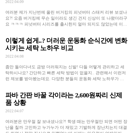
2022.04.09
여러분 제가 지난번에 올린 버거킹의 피넛버터 스태커 리뷰 보셨나
요?! 요즘 버거킹에 무슨 일이라도 생긴 건지 신상이 또 나왔더라구
요 ㅋㅋㅋ 피넛버터 시리즈를 출시한지 얼마 되지도 않았는데 이번
에는 이름만 들어도 잔망스러운
이렇게 쉽게..? 더러운 운동화 순식간에 변화
시키는 세탁 노하우 비교
2022.04.08
좀만 돌아다녀도 금방 더러워지는 신발! 다들 어떻게 관리하고 세
탁하시나요? 간단하고 빠른 세탁 방법이 없을지.. 관련해서 이런저
런 제보를 받아봤는데요. 다양한 분들의 운동화 세탁 노하우가 있
더라구요!
파바 간판 바꿀 각이라는 2,600원짜리 신제
품 상황
2022.04.07
여러분은 만우절 잘 보내셨나요?! 학생 때는 만우절만 되면 어떤 장
난을 칠까 고민하고 누가누가 더 재밌고 기발하게 장난치는지 대결