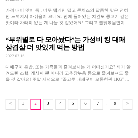
가격 대비 맛이 좀.. 너무 맵기만 맵고 콘치즈의 달콤한 맛은 전혀
안 느껴져서 아쉬움이 크네요. 안에 들어있는 치킨도 콩고기 같은
맛이라 차라리 없는 게 나을 것 같았어요! 그리고 불닭볶음면이라
당연히 삼양 제품인 줄 알았는데 그것도 아닌 것 같더라고
“부위별로 다 모아놨다”는 가성비 킹 대패
삼겹살 더 맛있게 먹는 방법
2022.03.16
대패구이 혼밥, 또는 가족들과 즐겨보시는 거 어떠신가요? 제가 알
려드린 조합, 레시피 뿐 아니라 고추장볶음 등으로 즐겨보셔도 좋
을 것 같아요! 주말 저녁으로 “골고루 대패구이 모둠한판 1KG” 제
품 추천해드리면서 오늘의 리뷰 마무리해보겠습니다!
<
1
2
3
4
5
6
7
9
>
…