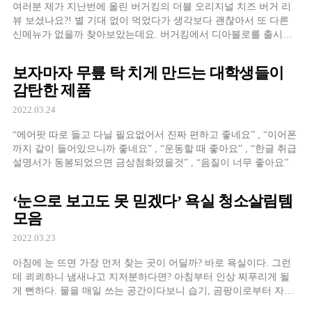
여러분 제가 지난번에 올린 버거킹의 더블 오리지널 치즈 버거 리
뷰 보셨나요?! 별 기대 없이 먹었다가 생각보다 괜찮아서 또 다른
신메뉴가 없을까 찾아보았는데요. 버거킹에서 디아블로를 출시한
지 얼마 되지도 않았는데
보자마자 무릎 탁 치게 만드는 대학생들이
감탄한 제품
2022.03.24
“에어팟 따로 들고 다닐 필요없어서 진짜 편하고 좋네요” , “이어폰
까지 같이 들어있으니까 좋네요” , “운동할 때 좋아요” , “한글 취급
설명서가 동봉되었으면 금상첨화였을것” , “음질이 너무 좋아요”
‘눈으로 보고도 못 믿겠다’ 욕실 청소살림템
모음
2022.03.23
아침에 눈 뜨면 가장 먼저 찾는 곳이 어딜까? 바로 욕실이다. 그런
데 쾨쾨하니 냄새나고 지저분하다면? 아침부터 인상 찌푸리게 될
게 뻔하다. 물을 매일 쓰는 공간이다보니 습기, 곰팡이로부터 자유
로울 수가 없다.