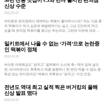
50년 전통 맛집이 CJ와 만나 출시한 편의점
신상 수준
2022.03.27
여러분은 편의점에서 판매하는 떡볶이 좋아하시나요? 저는 가끔 혼
자 떡볶이가 먹고 싶은데 배달해먹기는 싫고 그냥 간단하게 먹고
싶을 때 편의점 떡볶이를 찾고는 하는데요. 그런데 이번에 새로 리
뉴얼되어 더 맛있어졌다는
밀키트에서 나올 수 없는 ‘가격’으로 논란중
인 떡볶이 정체
2022.03.26
바삭한 야채튀김도 ‘닭치고’ 밀떡볶이 소스에 푹~ 찍어 입에 넣으
면, 바삭하면서도 촉촉하고 매콤 달콤하니 한 번만 먹을 수 없는 중
독성 있는 맛이었어요! 떡볶이 덕후로서 ‘닭치고’ 이건 인정.
전년도 역대 최고 실적 찍은 버거킹의 올해
신상 발표 떴다
2022.03.25