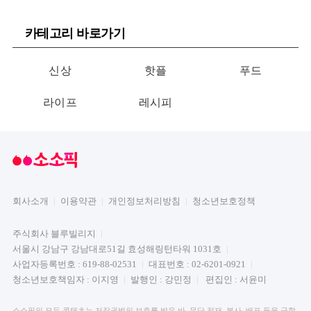
카테고리 바로가기
신상
핫플
푸드
라이프
레시피
회사소개
이용약관
개인정보처리방침
청소년보호정책
주식회사 블루빌리지
서울시 강남구 강남대로51길 효성해링턴타워 1031호
사업자등록번호 : 619-88-02531
대표번호 : 02-6201-0921
청소년보호책임자 : 이지영
발행인 : 강민정
편집인 : 서윤미
소소픽의 모든 콘텐츠는 저작권법의 보호를 받은 바, 무단 전재, 복사, 배포 등을 금합