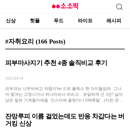
신상
핫플
푸드
라이프
레시피
#자취요리
(166 Posts)
피부마사지기 추천 4종 솔직비교 후기
2022.04.10
피부과는 너무비싸고 저렴이Ver.으로 플렉스 한 아이들임돠. 그나
마 몇개는 고장나거나 하나마라서 버리고…유일하게 근 3년? 살아
남은 잘쓴 기계들이에욥. 인스타에 올렸더니 DM폭발…(이런 관심
불편 아니 넘흐 좋다 키킼)
잔망루피 이름 걸었는데도 반응 차갑다는 버
거킹 신상