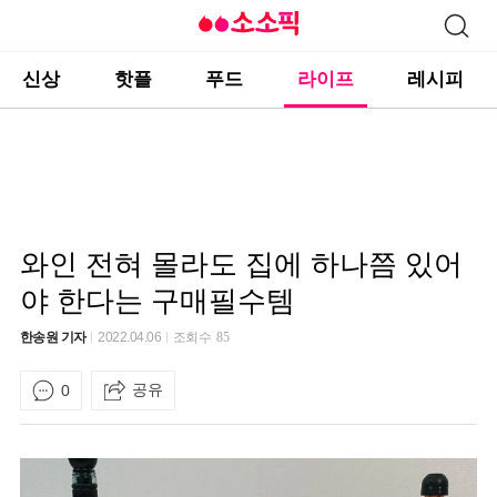
신상
핫플
푸드
라이프
레시피
와인 전혀 몰라도 집에 하나쯤 있어
야 한다는 구매필수템
한송원 기자
2022.04.06
조회수
85
공유
0