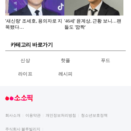
'새신랑' 조세호, 용의자로 지
'46세' 윤계상, 근황 보니…팬
목됐다…
들도 '깜짝'
카테고리 바로가기
신상
핫플
푸드
라이프
레시피
회사소개
이용약관
개인정보처리방침
청소년보호정책
주식회사 블루빌리지