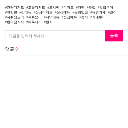
간단디저트
고급디저트
도시락
디저트
라면
맛집
맛집투어
비빔면
신메뉴
신상디저트
신상메뉴
유명맛집
유명카페
일식
자취생요리
자취요리
저녁메뉴
점심메뉴
중식
카페투어
편의점식사
하루세끼
한식
등록
댓글
0