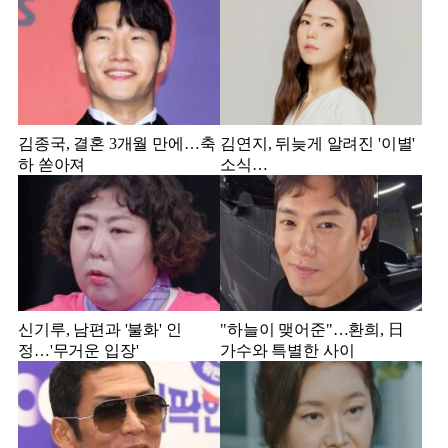
김종국, 결혼 3개월 만에…축
김연지, 뒤늦게 알려진 '이별'
하 쏟아져
소식…
신기루, 남편과 '불화' 인
"하늘이 맺어준"…환희, 日
정…'무거운 입장'
가수와 특별한 사이