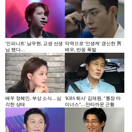
'인피니트' 남우현, 교생 선생
악역으로 '인생캐' 갱신한 男
님 됐다…
배우, 반응 폭발
배우 정혜인, 부상 소식…심
'KBS 퇴사' 김재원, "통장 마
각한 상태
이너스"…안타까운 근황