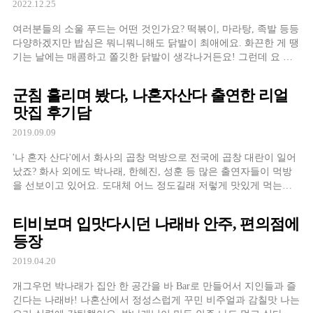
2022.12.25
여러분들의 소울 푸드는 어떤 것인가요? 떡볶이, 마라탕, 족발 등등
다양하겠지만 밥심은 뭐니뭐니해도 닭발이 최애에요. 화끈한 게 땡
기는 날에는 매콤하고 쫄깃한 닭발이 생각나거든요! 그런데 요 닭
발이 비슷한듯 다른듯 은근히 맛집 찾기가 어렵더라구요.
군침 흘리며 봤다, 나혼자산다 출연한 리얼
맛집 후기담
2019.09.09
'나 혼자 산다'에서 화사의 곱창 먹방으로 전국에 곱창 대란이 일어
났죠? 화사 외에도 박나래, 한혜진, 성훈 등 많은 출연자들이 먹방
을 선보이고 있어요. 도대체 어느 정도길래 저렇게 맛있게 먹는지
궁금하셨죠? 그 맛집들의 리얼 후기담을 알려드릴게요.
티비보며 입맛다시던 나래바 안주, 편의점에
등장
2019.04.20
개그우먼 박나래가 집안 한 공간을 바 Bar로 만들어서 지인들과 즐
긴다는 나래바! 나혼산에서 정성스럽게 꾸민 비주얼과 감칠맛 나는