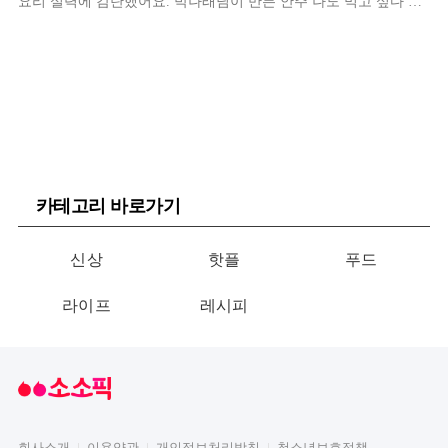
요리 실력에 감탄했어요. 박나래님이 만든 안주 나도 먹고 싶다 하
던 차에 편의점에서 나래바 안주 메뉴를 발견했어요!
카테고리 바로가기
신상
핫플
푸드
라이프
레시피
회사소개
이용약관
개인정보처리방침
청소년보호정책