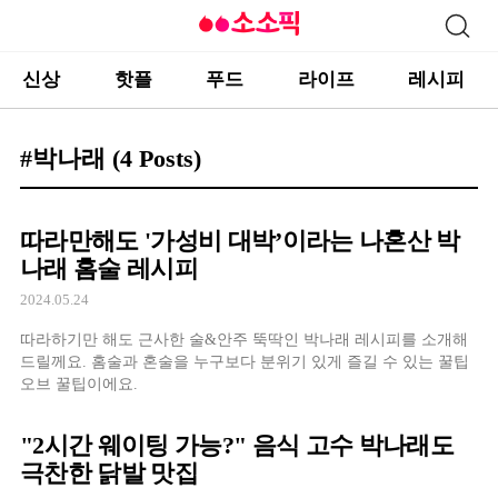
신상
핫플
푸드
라이프
레시피
#박나래
(4 Posts)
따라만해도 '가성비 대박’이라는 나혼산 박
나래 홈술 레시피
2024.05.24
따라하기만 해도 근사한 술&안주 뚝딱인 박나래 레시피를 소개해
드릴께요. 홈술과 혼술을 누구보다 분위기 있게 즐길 수 있는 꿀팁
오브 꿀팁이에요.
"2시간 웨이팅 가능?" 음식 고수 박나래도
극찬한 닭발 맛집