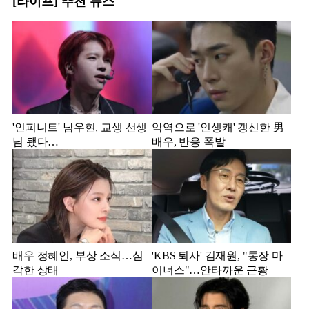
[라이프] 추천 뉴스
'인피니트' 남우현, 교생 선생
악역으로 '인생캐' 갱신한 男
님 됐다…
배우, 반응 폭발
배우 정혜인, 부상 소식…심
'KBS 퇴사' 김재원, "통장 마
각한 상태
이너스"…안타까운 근황