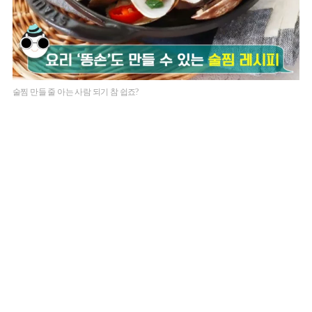
술찜 만들 줄 아는 사람 되기 참 쉽죠?