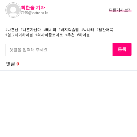
최한솔 기자
다른기사 보기
CHS@kwire.co.kr
나혼산
나혼자산다
레시피
바지락술찜
박나래
빨간어묵
얼그레이하이볼
와사비꿀토마토
추천
하이볼
등록
댓글
0