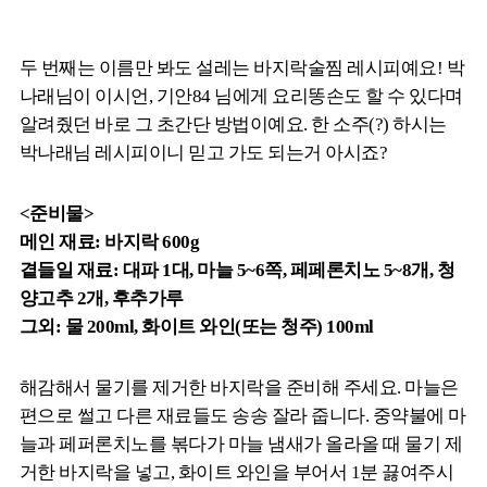
두 번째는 이름만 봐도 설레는 바지락술찜 레시피예요! 박
나래님이 이시언, 기안84 님에게 요리똥손도 할 수 있다며
알려줬던 바로 그 초간단 방법이예요. 한 소주(?) 하시는
박나래님 레시피이니 믿고 가도 되는거 아시죠?
<준비물>
메인 재료: 바지락 600g
곁들일 재료: 대파 1대, 마늘 5~6쪽, 페페론치노 5~8개, 청
양고추 2개, 후추가루
그외: 물 200ml, 화이트 와인(또는 청주) 100ml
해감해서 물기를 제거한 바지락을 준비해 주세요. 마늘은
편으로 썰고 다른 재료들도 송송 잘라 줍니다. 중약불에 마
늘과 페퍼론치노를 볶다가 마늘 냄새가 올라올 때 물기 제
거한 바지락을 넣고, 화이트 와인을 부어서 1분 끓여주시