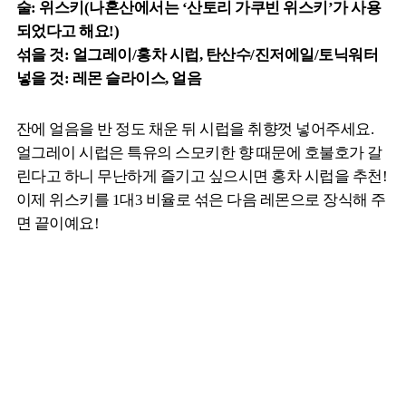
술: 위스키(나혼산에서는 ‘산토리 가쿠빈 위스키’가 사용
되었다고 해요!)
섞을 것: 얼그레이/홍차 시럽, 탄산수/진저에일/토닉워터
넣을 것: 레몬 슬라이스, 얼음
잔에 얼음을 반 정도 채운 뒤 시럽을 취향껏 넣어주세요.
얼그레이 시럽은 특유의 스모키한 향 때문에 호불호가 갈
린다고 하니 무난하게 즐기고 싶으시면 홍차 시럽을 추천!
이제 위스키를 1대3 비율로 섞은 다음 레몬으로 장식해 주
면 끝이예요!