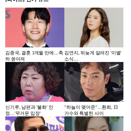
김종국, 결혼 3개월 만에…축
김연지, 뒤늦게 알려진 '이별'
하 쏟아져
소식…
신기루, 남편과 '불화' 인
"하늘이 맺어준"…환희, 日
정…'무거운 입장'
가수와 특별한 사이