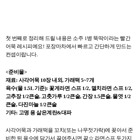
첫 번째로 정리해 드릴 내용은 소주 1병 뚝딱이라는 빨간
어묵 레시피예요! 포장마차에서 빠르고 간단하게 만드는
컨셉이랍니다.
<준비물>
재료: 사각어묵 10장 내외, 가래떡 5~7개
육수(물 1.5L 기준): 꽃게라면 스프 1/2, 멸치라면 스프 1/2,
고추장 1/2큰술, 고춧가루 1/2큰술, 간장 1.5큰술, 물엿 1/2
큰술, 다진마늘 1/2큰술
기타: 고명 용 삶은계란&대파
사각어묵과 가래떡을 꼬치(또는 나무젓가락)에 꽂아서 준
비한 뒤 육수에 담가서 끓여주시면 끝☆ 라면스프 두가지