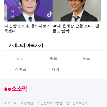
'새신랑' 조세호, 용의자로 지
'46세' 윤계상, 근황 보니…팬
목됐다…
들도 '깜짝'
카테고리 바로가기
신상
핫플
푸드
라이프
레시피
회사소개
이용약관
개인정보처리방침
청소년보호정책