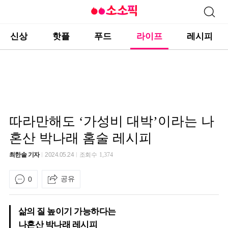
신상
핫플
푸드
라이프
레시피
따라만해도 ‘가성비 대박’이라는 나
혼산 박나래 홈술 레시피
최한솔 기자
2024.05.24
조회수
1,374
공유
0
삶의 질 높이기 가능하다는
나혼산 박나래 레시피