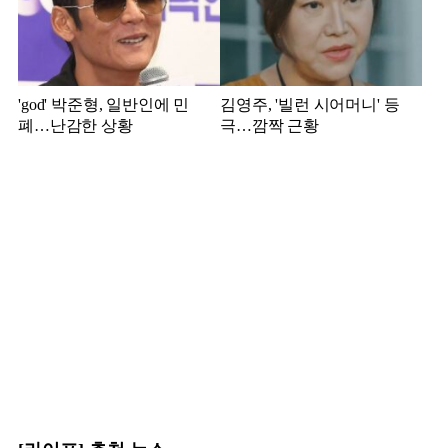
'god' 박준형, 일반인에 민
김영주, '빌런 시어머니' 등
폐…난감한 상황
극…깜짝 근황