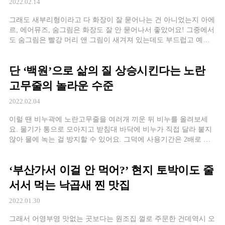
2022.02.14
그래도 새부리형이라고 다 화장이 잘 묻어나는 건 아니었는지 아에
르, 에어뮤즈, 숨그림은 화장도 잘 안 묻어나서 좋았어요! 그중에서
도 숨그림은 빨강 머리 앤 그림이 새겨져 있는데도 부드럽고 예뻐
서 취지였어요ㅋㅋㅋ 다가오는 봄에 쓰기 딱 좋겠더라구요!
단 ‘백원’으로 삶의 질 상승시킨다는 노란
고무줄의 놀라운 수준
2022.02.04
이럴 땐 비누곽에 노란고무줄을 여러개 끼운 뒤 비누를 올려보세
요. 물기가 통으로 모아지고 받침대 바닥에 비누가 직접 달라 붙지
않아 물에 녹는 걸 방지할 수 있어요. 그덕에 사용기간은 2배로 늘
릴 수 있죠!
‘부산가서 이걸 안 먹어?’ 현지 토박이도 줄
서서 먹는 낙곱새 찐 맛집
2022.01.30
그래서 어영부영 맛없는 곳보다는 원조집 껄로 주문한 건데역시 오