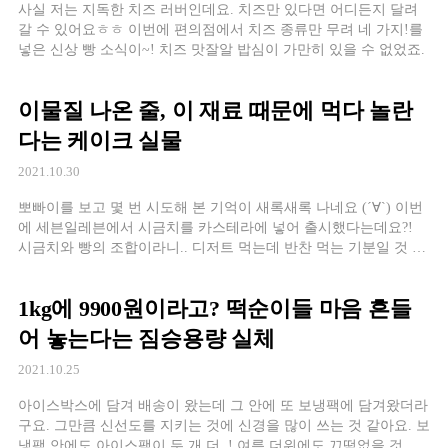
사실 저는 지독한 치즈 러버인데요. 치즈만 있다면 어디든지 달려
갈 수 있어요ㅎㅎ 이번에 편의점에서 치즈 종류만 무려 네 가지!를
넣은 신상 빵 소식이~! 치즈 맛잘알 밥심이 가만히 있을 수 없었죠.
이물질 나온 줄, 이 재료 때문에 먹다 놀란
다는 케이크 실물
2021.10.30
뽀빠이를 보고 몇 번 시도해 본 기억이 새록새록 나네요 (´∀`) 이번
에 세븐일레븐에서 시금치를 카스테라에 넣어 출시했다는데요?!
시금치와 빵의 조합이라니.. 디저트 먹는데 반찬 먹는 기분일 것 같
은데요…?
1kg에 9900원이라고? 떡순이들 마음 흔들
어 놓는다는 짐승용량 실체
2021.10.25
아이스박스에 담겨 배송이 왔는데 그 안에 또 보냉팩에 담겨왔더라
구요. 그만큼 신선도를 지키는 것에 신경을 많이 쓰는 것 같아요. 보
냉팩 안에도 아이스팩이 두 개 더..! 여름 더위에도 끄떡없을 것 같