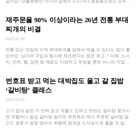
같아요! 선물용뿐만 아니라 집에서 드시거나 캠핑용으로도 모두 추
천드려요! 단점
재주문율 90% 이상이라는 26년 전통 부대
찌개의 비결
2022.01.10
전통 있는 맛집의 수제 부대찌개를 집에서 먹을 수 있다는 점이 좋
았어요. 심지어 구입과 동시에 제조된다는 점은 최고..! 야채, 소시
지, 민찌, 햄, 당면 등 재료도 다양하고 푸짐할 뿐만 아니라 직접 만
든 특제소스로 인위적인 맛이 아니라서 더 좋았답니다.
번호표 받고 먹는 대박집도 울고 갈 집밥
‘갈비탕’ 클래스
2022.01.05
고기 잡내 같은 거 전혀 없고 국물도 진하고 맛있는 갈비탕 찾으시
면 외할머니 밥상 갈비탕 밀키트 추천해요 제가 주문한 갈비탕 말
고도 종류가 엄청 많아서 취향에 맞게끔 드셔보시면 좋을 것 같아
요! _ 저는 냉동실에 쟁여둔 거 똑떨어지면 또