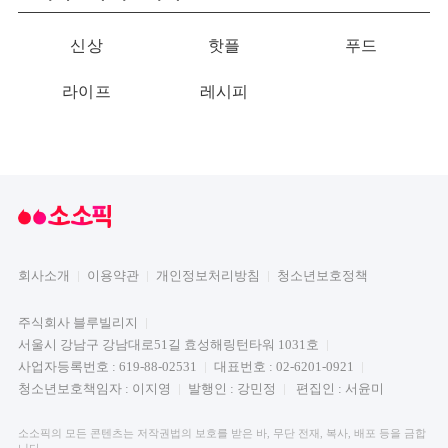
신상
핫플
푸드
라이프
레시피
회사소개
이용약관
개인정보처리방침
청소년보호정책
주식회사 블루빌리지
서울시 강남구 강남대로51길 효성해링턴타워 1031호
사업자등록번호 : 619-88-02531
대표번호 : 02-6201-0921
청소년보호책임자 : 이지영
발행인 : 강민정
편집인 : 서윤미
소소픽의 모든 콘텐츠는 저작권법의 보호를 받은 바, 무단 전재, 복사, 배포 등을 금합