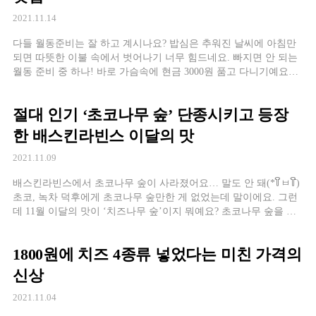
2021.11.14
다들 월동준비는 잘 하고 계시나요? 밥심은 추워진 날씨에 아침만
되면 따뜻한 이불 속에서 벗어나기 너무 힘드네요. 빠지면 안 되는
월동 준비 중 하나! 바로 가슴속에 현금 3000원 품고 다니기예요~
찬 바람 불면 따끈따끈한 길거리 간식들이 생각나죠.
절대 인기 ‘초코나무 숲’ 단종시키고 등장
한 배스킨라빈스 이달의 맛
2021.11.09
배스킨라빈스에서 초코나무 숲이 사라졌어요… 말도 안 돼(*꒦ິㅂ꒦ີ)
초코, 녹차 덕후에게 초코나무 숲만한 게 없었는데 말이에요. 그런
데 11월 이달의 맛이 ‘치즈나무 숲’이지 뭐예요? 초코나무 숲을 단
종시킨 장본인이라
1800원에 치즈 4종류 넣었다는 미친 가격의
신상
2021.11.04