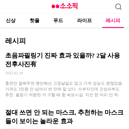
신상
핫플
푸드
라이프
레시피
레시피
초음파필링기 진짜 효과 있을까? 2달 사용
전후사진有
2022.02.19
충전만 잘해주면 왠만해선 고장날일도 없고 기계 성능도 괜찮았음.
가격도 2만원 안 넘어서 싼 맛에 잘 샀다. 수부지인데 건성피부도
추천. 필링기 저렴한 거 구할 때 함 써보시길. 치킨 한 마리 안 먹고
하나 사두면 피부과에 쌩돈 나갈 일 없어서
절대 쓰면 안 되는 마스크, 추천하는 마스크
들이 보이는 놀라운 효과