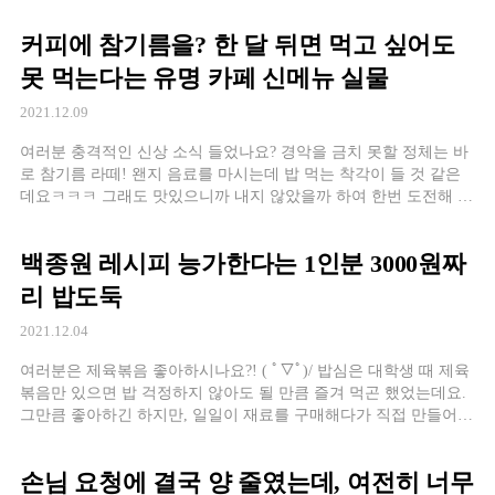
커피에 참기름을? 한 달 뒤면 먹고 싶어도
못 먹는다는 유명 카페 신메뉴 실물
2021.12.09
여러분 충격적인 신상 소식 들었나요? 경악을 금치 못할 정체는 바
로 참기름 라떼! 왠지 음료를 마시는데 밥 먹는 착각이 들 것 같은
데요ㅋㅋㅋ 그래도 맛있으니까 내지 않았을까 하여 한번 도전해 봤
어요. ᕦ(๑•̀ o •́๑) ᕤ
백종원 레시피 능가한다는 1인분 3000원짜
리 밥도둑
2021.12.04
여러분은 제육볶음 좋아하시나요?! ( ﾟ▽ﾟ)/ 밥심은 대학생 때 제육
볶음만 있으면 밥 걱정하지 않아도 될 만큼 즐겨 먹곤 했었는데요.
그만큼 좋아하긴 하지만, 일일이 재료를 구매해다가 직접 만들어
먹기에는 귀차니즘 끝판왕인 밥심이 할 리가 없죠..
손님 요청에 결국 양 줄였는데, 여전히 너무