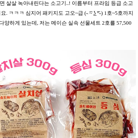
 살살 녹아내린다는 소고기..! 이름부터 프라임 등급 소고
ㅋㅋ 심지어 패키지도 고오~급 (˵ ͡~ ͜ʖ ͡°˵) 1호~5호까지
다양하게 있는데, 저는 메이슨 실속 선물세트 2호를 57,500