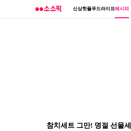
신상
핫플
푸드
라이프
레시피
참치세트 그만! 명절 선물세