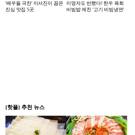
'배우들 극찬' 이서진이 꼽은
이영자도 반했다! 한우 육회
진심 맛집 5곳
비빔밥 제친 '고기 비빔냉면'
[핫플] 추천 뉴스