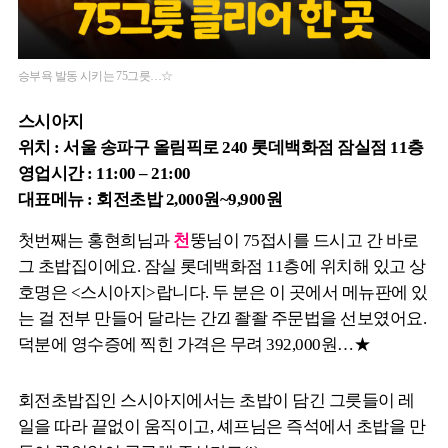
승부욕 발동 시키는 75그릇…☆
스시아지
위치 : 서울 송파구 올림픽로 240 롯데백화점 잠실점 11층
영업시간 : 11:00 – 21:00
대표메뉴 : 회전초밥 2,000원~9,900원
첫번째는 홍현희님과
천
뚱님이 75접시를 드시고 간 바로
그 초밥집이에요. 잠실 롯데백화점 11층에 위치해 있고 상
호명은 <스시아지>랍니다. 두 분은 이 곳에서 메뉴판에 있
는 걸 전부 만들어 달라는 간Zl 좔좔 주문법을 선보였어요.
덕분에 영수증에 찍힌 가격은 무려 392,000원…★
회전초밥집인 스시아지에서는 초밥이 담긴 그릇들이 레
일을 따라 끝없이 움직이고, 셰프님은 즉석에서 초밥을 만