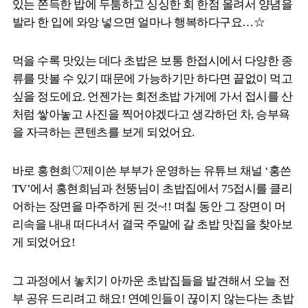
있는 쫀득한 밥에 두툼하고 싱싱한 회 한점 올려서 양념을
발라 한 입에 와앙 넣으면 얼마나 행복하다구요…☆
먹을 수록 맛있는 데다 초밥은 보통 한접시에서 다양한 종
류를 맛볼 수 있기 때문에 가능하기만 하다면 끝없이 먹고
싶을 정도에요. 언젠가는 회전초밥 가게에 가서 접시를 산
처럼 쌓아놓고 사진을 찍어야겠다고 생각하던 차, 승부욕
을 자극하는 콘텐츠를 보게 되었어요.
바로 홍현희♡제이쓴 부부가 운영하는 유튜브 채널 ‘홍쓴
TV’에서 홍현희님과 천뚱님이 초밥집에서 75접시를 클리
어하는 장면을 마주하게 된 것~!! 며칠 동안 그 장면이 머
리속을 내내 떠다녀서 결국 주말에 갈 초밥 맛집을 찾아보
게 되었어요!
그 과정에서 놓치기 아까운 초밥집들을 발견해서 오늘 전
부 공유 드리려고 해요! 연예인들이 끊이지 않는다는 초밥