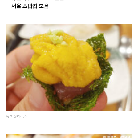
서울 초밥집 모음
폼 미쳤다…☆