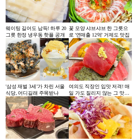
웨이팅 길어도 납득! 하루 20
꽃 모양 샤브샤브 한 그릇으
그릇 한정 냉우동 핫플 공개
로 '연매출 12억' 거제도 맛집
'삼성 재벌 3세’가 차린 서울
여의도 직장인 입맛 저격! 매
식당, 어디길래 주목받나
일 가도 질리지 않는 그 맛집
은?