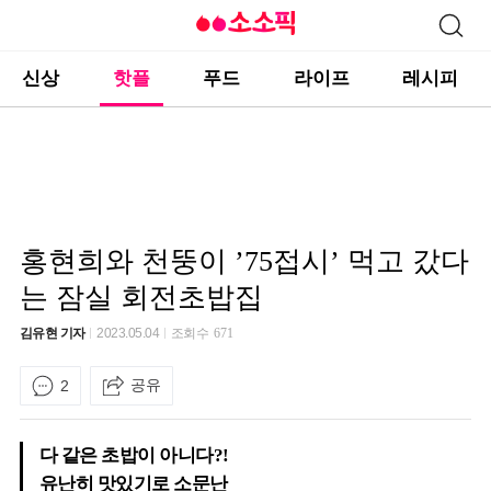
신상
핫플
푸드
라이프
레시피
홍현희와 천뚱이 ’75접시’ 먹고 갔다
는 잠실 회전초밥집
김유현 기자
2023.05.04
조회수
671
공유
2
다 같은 초밥이 아니다?!
유난히 맛있기로 소문난