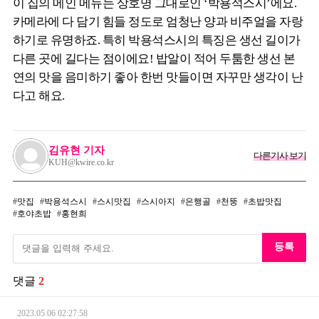
이 집의 메인 메뉴는 상호명 그대로인 ‘박용석스시’에요.
카메라에 다 담기 힘들 정도로 엄청난 양과 비주얼을 자랑
하기로 유명하죠. 특히 박용석스시의 특징은 생선 길이가
다른 곳에 길다는 점이에요! 밥알이 적어 두툼한 생선 본
연의 맛을 음미하기 좋아 한번 맛들이면 자꾸만 생각이 난
다고 해요.
김유현 기자
다른기사 보기
KUH@kwire.co.kr
맛집
박용석스시
스시맛집
스시아지
은행골
천뚱
초밥맛집
호야초밥
홍현희
등록
댓글
2
2023.05.06
02:27:58