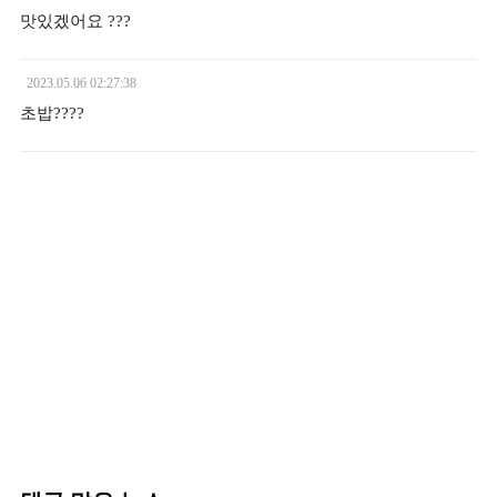
맛있겠어요 ???
2023.05.06
02:27:38
초밥????