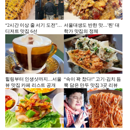
“2시간 이상 줄 서기 도전”…
서울대생도 반한 맛…'찐' 대
디저트 맛집 6선
학가 맛집의 정체
힐링부터 인생샷까지…서울
“속이 꽉 찼다!” 고기·김치 듬
뷰 맛집 카페 리스트 공개
뿍 담은 만두 맛집 3곳 리뷰