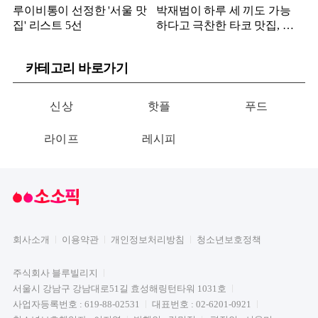
루이비통이 선정한 '서울 맛
박재범이 하루 세 끼도 가능
집' 리스트 5선
하다고 극찬한 타코 맛집, 어
디?
카테고리 바로가기
신상
핫플
푸드
라이프
레시피
회사소개
이용약관
개인정보처리방침
청소년보호정책
주식회사 블루빌리지
서울시 강남구 강남대로51길 효성해링턴타워 1031호
사업자등록번호 : 619-88-02531
대표번호 : 02-6201-0921