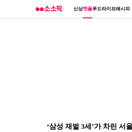
신상
핫플
푸드
라이프
레시피
‘삼성 재벌 3세’가 차린 서