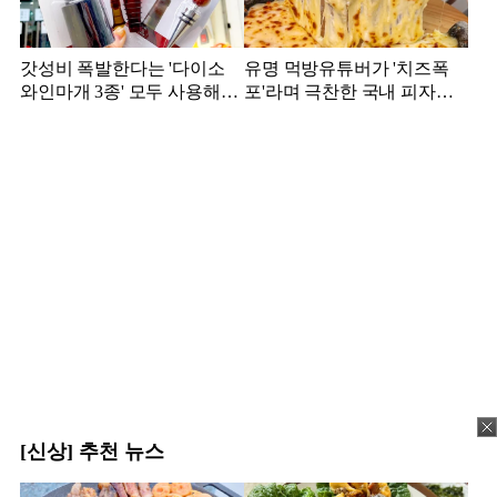
갓성비 폭발한다는 '다이소
유명 먹방유튜버가 '치즈폭
와인마개 3종' 모두 사용해본
포'라며 극찬한 국내 피자집,
결과
어디?
[신상] 추천 뉴스