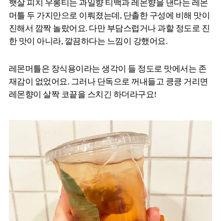
햇살 피치 우롱티는 과일향 티백과 레몬향을 낸다는 레몬
머틀 두 가지만으로 이뤄졌는데, 단촐한 구성에 비해 맛이
진해서 깜짝 놀랐어요. 다만 부담스럽거나 과할 정도로 진
한 맛이 아니라, 깔끔하다는 느낌이 강했어요.
레몬머틀은 장식용이라는 생각이 들 정도로 맛에서는 존
재감이 없었어요. 그러나 단독으로 꺼내들고 킁킁 거리면
레몬향이 살짝 코끝을 스치긴 하더라구요!