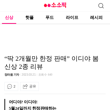
신상
핫플
푸드
라이프
레시피
“딱 2개월만 한정 판매” 이디야 봄
신상 2종 리뷰
장라움 기자
2023.03.21
조회수
640
공유
2
어디야? 이디야!
5월24일까지 한정판매하는