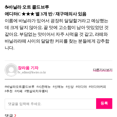
☕바닐라 오트 콜드브루
에디터C ★★★ 별 3개 반 / 재구매의사 있음
이름에 바닐라가 있어서 굉장히 달달할거라고 예상했는
데 크게 달지 않아요. 끝 맛에 고소함이 남아 맛있었던 것
같아요. 부담없는 맛이어서 자주 사먹을 것 같고, 라떼와
바닐라라떼 사이의 달달한 커피를 찾는 분들에게 강추합
니다.
장라움 기자
다른기사 보기
fv_editor@kwire.co.kr
바닐라오트콜드브루
시즌메뉴
신메뉴
신상
이디야
이디야커피
추천
카페
햇살피치우롱티
등록
댓글
2