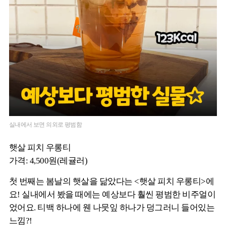
실내에서 보면 의외로 평범함
햇살 피치 우롱티
가격: 4,500원(레귤러)
첫 번째는 봄날의 햇살을 닮았다는 <햇살 피치 우롱티>에
요! 실내에서 봤을 때에는 예상보다 훨씬 평범한 비주얼이
었어요. 티백 하나에 웬 나뭇잎 하나가 덩그러니 들어있는
느낌?!