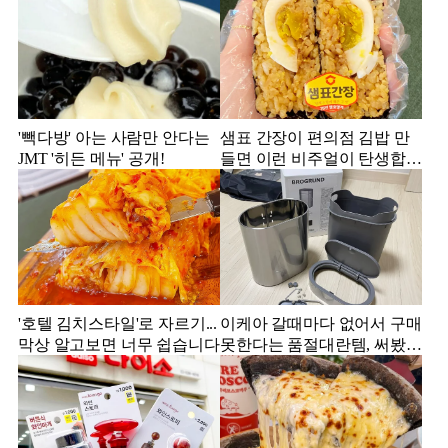
'빽다방' 아는 사람만 안다는
샘표 간장이 편의점 김밥 만
JMT '히든 메뉴' 공개!
들면 이런 비주얼이 탄생합니
다.
'호텔 김치스타일'로 자르기...
이케아 갈때마다 없어서 구매
막상 알고보면 너무 쉽습니다
못한다는 품절대란템, 써봤더
니...