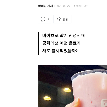
박혜진 기자
2023.02.27
조회수
339
공유
0
바야흐로 딸기 전성시대
공차에선 어떤 음료가
새로 출시되었을까?