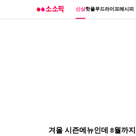
신상
핫플
푸드
라이프
레시피
겨울 시즌메뉴인데 8월까지