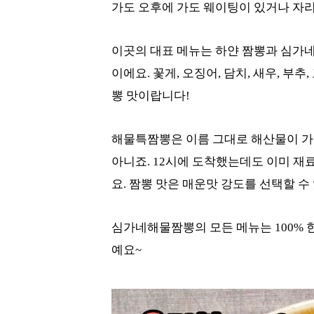
가도 오후에 가도 웨이팅이 있거나 자리
이곳의 대표 메뉴는 하얀 짬뽕과 심가
이에요. 꽃게, 오징어, 담치, 새우, 부
뽕 맛이랍니다!
해물특짬뽕은 이름 그대로 해산물이 가득
아니죠. 12시에 도착했는데도 이미 재
요. 짬뽕 맛은 매운맛 강도를 선택할 수
심가네해물짬뽕의 모든 메뉴는 100% 
예요~