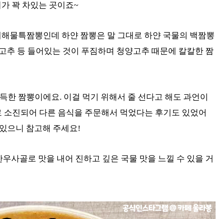
가 꽉 차있는 곳이죠~
네해물특짬뽕인데 하얀 짬뽕은 말 그대로 하얀 국물의 백짬뽕
추, 고추 등 들어있는 것이 푸짐하며 청양고추 때문에 칼칼한 짬
한 짬뽕이에요. 이걸 먹기 위해서 줄 선다고 해도 과언이
료 소진되어 다른 음식을 주문해서 먹었다는 후기도 있었어
 있으니 참고해 주세요!
한우사골로 맛을 내어 진하고 깊은 국물 맛을 느낄 수 있을 거