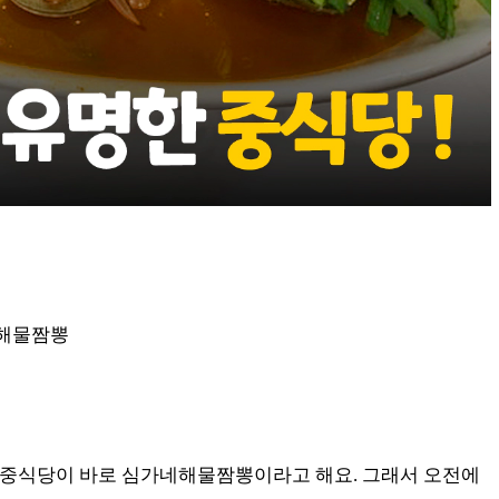
네해물짬뽕
중식당이 바로 심가네해물짬뽕이라고 해요. 그래서 오전에