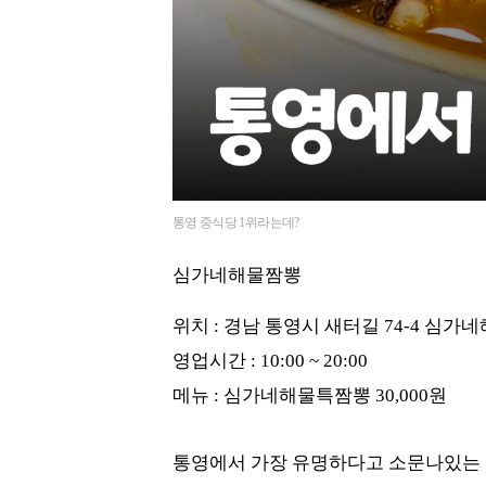
통영 중식당 1위라는데?
심가네해물짬뽕
위치 : 경남 통영시 새터길 74-4 심가
영업시간 : 10:00 ~ 20:00
메뉴 : 심가네해물특짬뽕 30,000원
통영에서 가장 유명하다고 소문나있는 