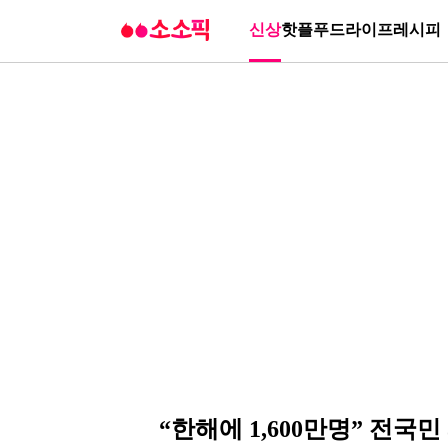
신상
핫플
푸드
라이프
레시피
“한해에 1,600만명” 전국