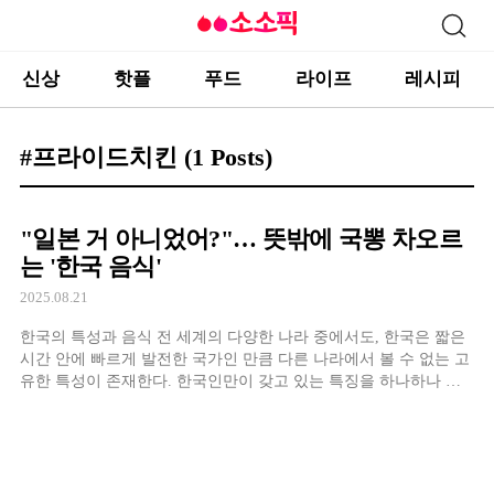
신상
핫플
푸드
라이프
레시피
#프라이드치킨
(1 Posts)
"일본 거 아니었어?"… 뜻밖에 국뽕 차오르
는 '한국 음식'
2025.08.21
한국의 특성과 음식 전 세계의 다양한 나라 중에서도, 한국은 짧은
시간 안에 빠르게 발전한 국가인 만큼 다른 나라에서 볼 수 없는 고
유한 특성이 존재한다. 한국인만이 갖고 있는 특징을 하나하나 꼽
을 수는 없지만, ‘집념의 한국인’이라는 말이 괜히 나온 게 아닌 것
처럼 우리 민족의 빛과 그림자는 분명 다른 나라와 차별성을 띄고
있다. 한국의 이런 요소는 다양한 분야에서 […]