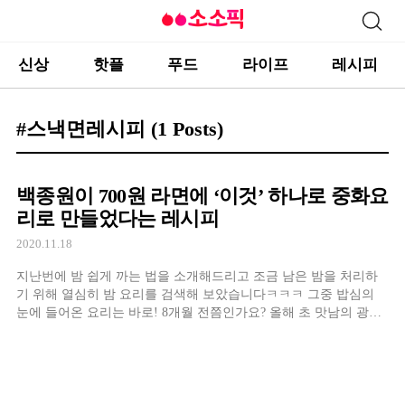
신상
핫플
푸드
라이프
레시피
#스낵면레시피
(1 Posts)
백종원이 700원 라면에 ‘이것’ 하나로 중화요
리로 만들었다는 레시피
2020.11.18
지난번에 밤 쉽게 까는 법을 소개해드리고 조금 남은 밤을 처리하
기 위해 열심히 밤 요리를 검색해 보았습니다ㅋㅋㅋ 그중 밥심의
눈에 들어온 요리는 바로! 8개월 전쯤인가요? 올해 초 맛남의 광장
에서 소개되었던 밤라면이에요ㅎㅎ