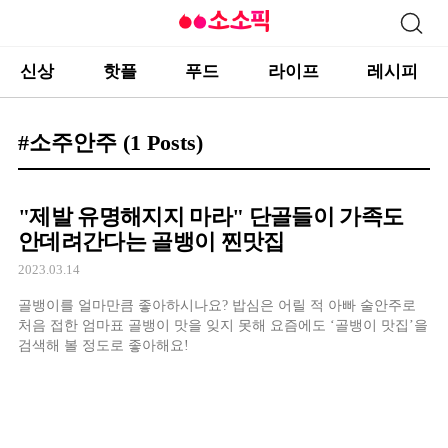
신상
핫플
푸드
라이프
레시피
#소주안주
(1 Posts)
"제발 유명해지지 마라" 단골들이 가족도
안데려간다는 골뱅이 찐맛집
2023.03.14
골뱅이를 얼마만큼 좋아하시나요? 밥심은 어릴 적 아빠 술안주로
처음 접한 엄마표 골뱅이 맛을 잊지 못해 요즘에도 ‘골뱅이 맛집’을
검색해 볼 정도로 좋아해요!