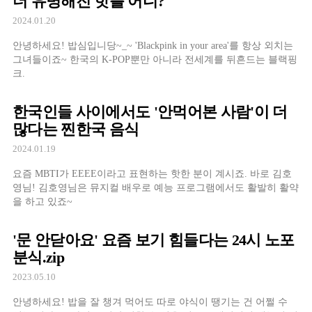
더 유명해진 핫플 어디?
2024.01.20
안녕하세요! 밥심입니당~_~ 'Blackpink in your area'를 항상 외치는
그녀들이죠~ 한국의 K-POP뿐만 아니라 전세계를 뒤흔드는 블랙핑
크.
한국인들 사이에서도 '안먹어본 사람'이 더
많다는 찐한국 음식
2024.01.19
요즘 MBTI가 EEEE이라고 표현하는 핫한 분이 계시죠. 바로 김호
영님! 김호영님은 뮤지컬 배우로 예능 프로그램에서도 활발히 활약
을 하고 있죠~
'문 안닫아요' 요즘 보기 힘들다는 24시 노포
분식.zip
2023.05.10
안녕하세요! 밥을 잘 챙겨 먹어도 따로 야식이 땡기는 건 어쩔 수