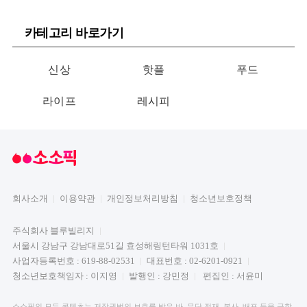
카테고리 바로가기
신상
핫플
푸드
라이프
레시피
회사소개
이용약관
개인정보처리방침
청소년보호정책
주식회사 블루빌리지
서울시 강남구 강남대로51길 효성해링턴타워 1031호
사업자등록번호 : 619-88-02531
대표번호 : 02-6201-0921
청소년보호책임자 : 이지영
발행인 : 강민정
편집인 : 서윤미
소소픽의 모든 콘텐츠는 저작권법의 보호를 받은 바, 무단 전재, 복사, 배포 등을 금합