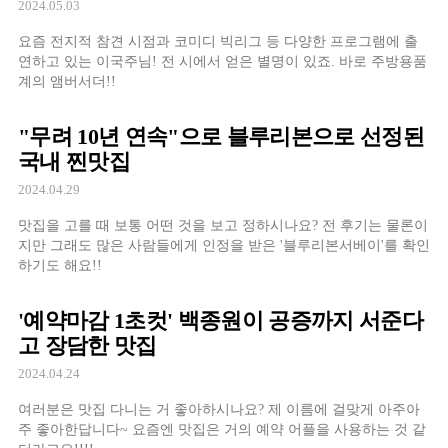
2024.05.03
요즘 전지적 참견 시점과 코미디 빅리그 등 다양한 프로그램에 출
연하고 있는 이국주님! 전 시에서 얻은 별명이 있죠. 바로 주방용품
계의 앰버서더!!
"무려 10년 연속"으로 블루리본으로 선정된
국내 찐맛집
2024.04.29
맛집을 고를 때 보통 어떤 것을 보고 정하시나요? 전 후기는 물론이
지만 그래도 많은 사람들에게 인정을 받은 '블루리본서베이'를 확인
하기도 해요!!
'예약마감 1초컷' 백종원이 공증까지 서준다
고 장담한 맛집
2024.04.24
여러분은 맛집 다니는 거 좋아하시나요? 제 이름에 걸맞게 아주아
주 좋아한답니다~ 요즘엔 맛집은 거의 예약 어플을 사용하는 것 같