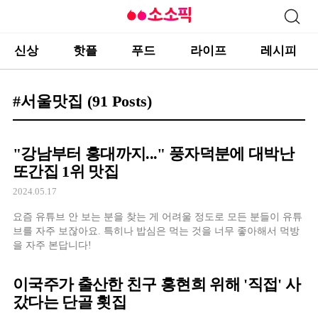
신상
핫플
푸드
라이프
레시피
#서울맛집
(91 Posts)
"강남부터 홍대까지..." 풍자덕분에 대박난
또간집 1위 맛집
2024.05.17
요즘 유튜브 안 보는 분을 찾는 게 어려울 정도로 모든 분들이 유튜
브를 자주 보잖아요. 특히나 밥심은 먹는 것을 너무 좋아해서 먹방
을 자주 본답니다!
이국주가 출산한 친구 홍현희 위해 '직접' 사
갔다는 단골 횟집