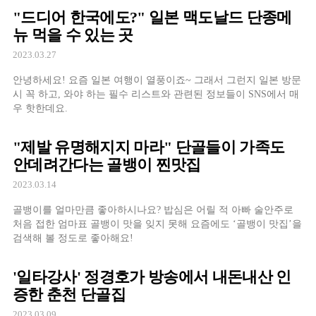
"드디어 한국에도?" 일본 맥도날드 단종메
뉴 먹을 수 있는 곳
2023.03.27
안녕하세요! 요즘 일본 여행이 열풍이죠~ 그래서 그런지 일본 방문
시 꼭 하고, 와야 하는 필수 리스트와 관련된 정보들이 SNS에서 매
우 핫한데요.
"제발 유명해지지 마라" 단골들이 가족도
안데려간다는 골뱅이 찐맛집
2023.03.14
골뱅이를 얼마만큼 좋아하시나요? 밥심은 어릴 적 아빠 술안주로
처음 접한 엄마표 골뱅이 맛을 잊지 못해 요즘에도 ‘골뱅이 맛집’을
검색해 볼 정도로 좋아해요!
'일타강사' 정경호가 방송에서 내돈내산 인
증한 춘천 단골집
2023.03.09