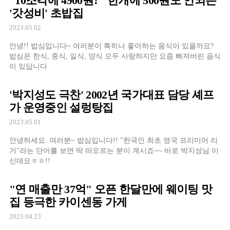
"10조각에 4900원?" 한개에 500원도 안되는
'갓성비' 초밥집
2023.05.02
안녕!! 밥심입니다~ 여러분이 특히나 좋아하는 음식이 있을까요?
밥심은 한식, 중식, 일식, 양식 모두 사랑하지만 요즘 빠져버린 음식
이 있답니다.
'박지성도 극찬' 2002년 국가대표 담당 셰프
가 운영중인 설렁탕집
2023.05.01
안녕하세요. 여러분~ 밥심입니다!! "한국인 최초 영국 프리미어 리
거"라는 단어를 보면 딱 떠오르는 분이 계시죠~~ 바로 박지성님 이
신데요ㅎㅎ!!
"연 매출만 37억" 오픈 한달만에 웨이팅 맛
집 등극한 카이센동 가게
2023.04.23