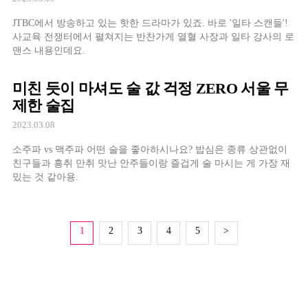
JTBC에서 방송하고 있는 핫한 드라마가 있죠. 바로 '일타 스캔들'!
사교육 전쟁터에서 펼쳐지는 반찬가게 열혈 사장과 일타 강사의 로
맨스 내용인데요.
미친 듯이 마셔도 술 값 걱정 ZERO 서울 무
제한 술집
2023.03.08
소주파 vs 맥주파 어떤 술을 좋아하시나요? 밥심은 종류 상관없이
친구들과 흥취 만취 맛난 안주들이랑 즐겁게 술 마시는 게 가장 재
밌는 것 같아용.
1
2
3
4
5
>