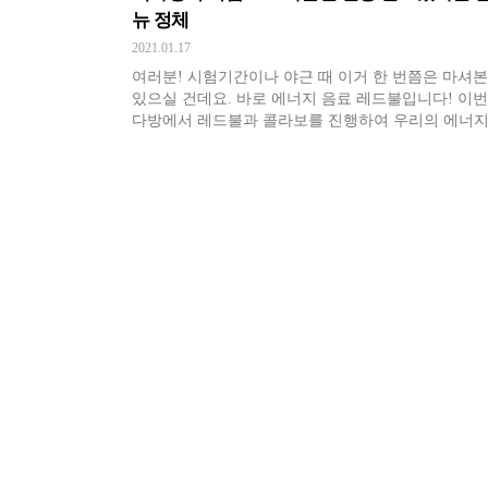
뉴 정체
2021.01.17
여러분! 시험기간이나 야근 때 이거 한 번쯤은 마셔본
있으실 건데요. 바로 에너지 음료 레드불입니다! 이번
다방에서 레드불과 콜라보를 진행하여 우리의 에너
한 방에 충전해줄 음료를 출시했다고 해서 밥심이 가
보았어요ㅎㅎ