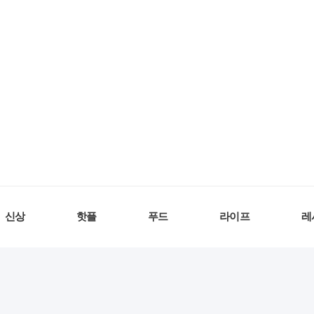
신상
핫플
푸드
라이프
레