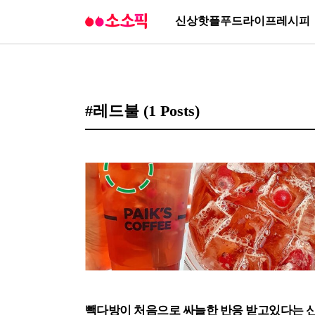
신상
핫플
푸드
라이프
레시피
#레드불
(1 Posts)
빽다방이 처음으로 싸늘한 반응 받고있다는 