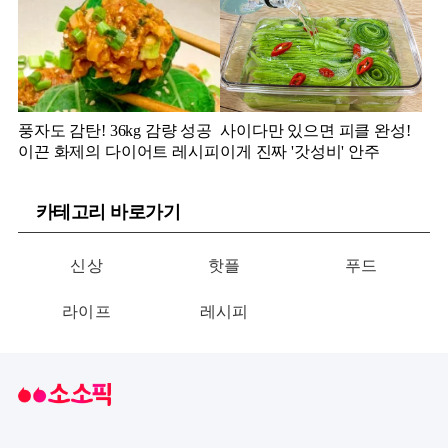
풍자도 감탄! 36kg 감량 성공
사이다만 있으면 피클 완성!
이끈 화제의 다이어트 레시피
이게 진짜 '갓성비' 안주
카테고리 바로가기
신상
핫플
푸드
라이프
레시피