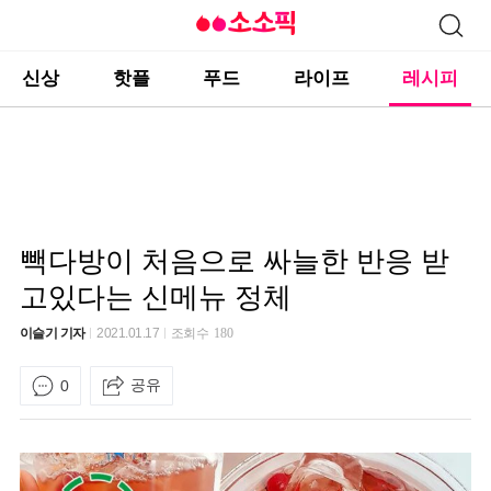
신상
핫플
푸드
라이프
레시피
빽다방이 처음으로 싸늘한 반응 받
고있다는 신메뉴 정체
이슬기 기자
2021.01.17
조회수
180
공유
0