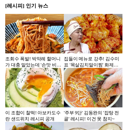
[레시피] 인기 뉴스
조회수 폭발! 박막례 할머니
집들이 메뉴로 강추! 김수미
가 대충 말았는데 '손맛 비빔
표 '목살김치말이찜' 화제의
국수'
레시피
이 조합이 찰떡! 아보카도수
'주부 9단' 김동완의 '잡탕 전
란 샌드위치 레시피 공개
골' 레시피! 이건 못 참지~