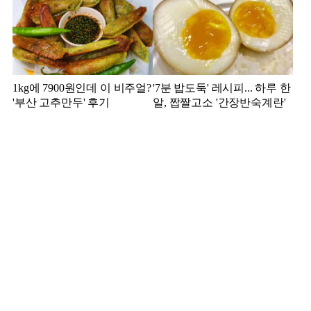
1kg에 7900원인데 이 비주얼?
'7분 밥도둑' 레시피... 하루 한
'부산 고추만두' 후기
알, 짭짤고소 '간장반숙계란'