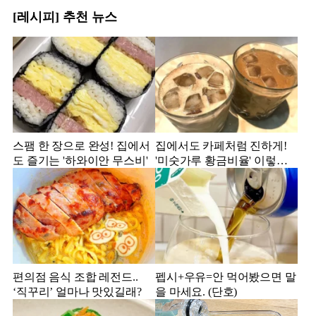
[레시피] 추천 뉴스
스팸 한 장으로 완성! 집에서
집에서도 카페처럼 진하게!
도 즐기는 '하와이안 무스비'
'미숫가루 황금비율' 이렇게
만 해보세요!
편의점 음식 조합 레전드..
펩시+우유=안 먹어봤으면 말
‘직꾸리’ 얼마나 맛있길래?
을 마세요. (단호)