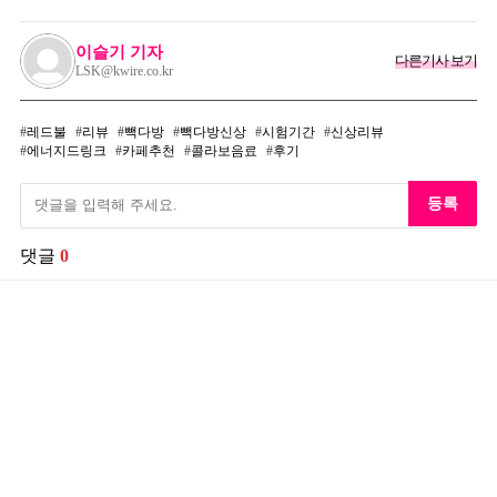
이슬기 기자
다른기사 보기
LSK@kwire.co.kr
레드불
리뷰
빽다방
빽다방신상
시험기간
신상리뷰
에너지드링크
카페추천
콜라보음료
후기
등록
댓글
0