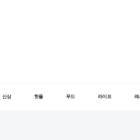
신상
핫플
푸드
라이프
레