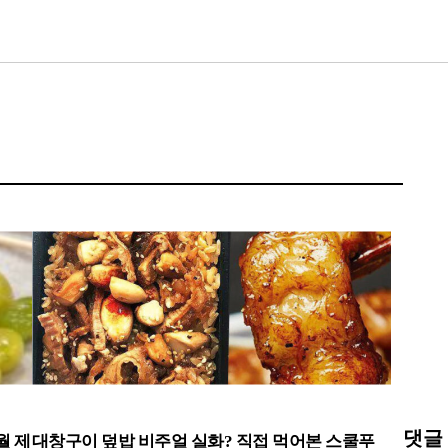
댓글
월 제
대창구이 덮밥 비주얼 실화? 직접 먹어본 스쿨푸