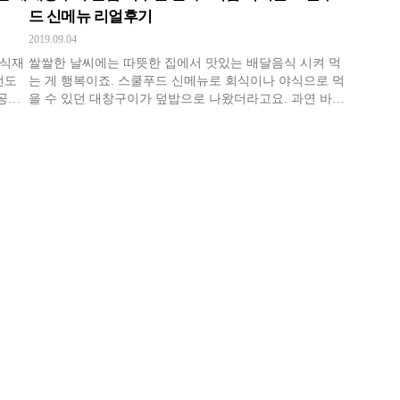
드 신메뉴 리얼후기
2019.09.04
 식재
쌀쌀한 날씨에는 따뜻한 집에서 맛있는 배달음식 시켜 먹
선도
는 게 행복이죠. 스쿨푸드 신메뉴로 회식이나 야식으로 먹
공한
을 수 있던 대창구이가 덮밥으로 나왔더라고요. 과연 바로
료를
구워 먹던 대창구이의 맛을 낼 수 있을지 제가 한 번 먹어
양분이
봤습니다!
 노
을 수