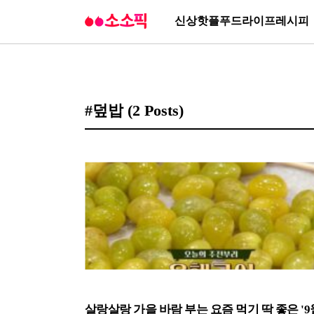
신상
핫플
푸드
라이프
레시피
#덮밥
(2 Posts)
살랑살랑 가을 바람 부는 요즘 먹기 딱 좋은 '9