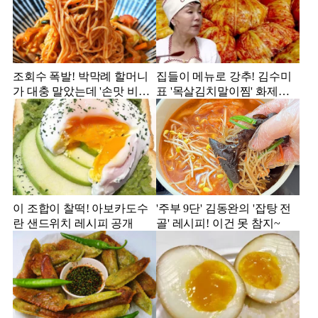
조회수 폭발! 박막례 할머니
집들이 메뉴로 강추! 김수미
가 대충 말았는데 '손맛 비빔
표 '목살김치말이찜' 화제의
국수'
레시피
이 조합이 찰떡! 아보카도수
'주부 9단' 김동완의 '잡탕 전
란 샌드위치 레시피 공개
골' 레시피! 이건 못 참지~