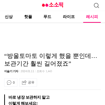
신상
핫플
푸드
라이프
레시피
“방울토마토 이렇게 했을 뿐인데…
보관기간 훨씬 길어졌죠”
이슬기 기자
2024.01.11
조회수
1,443
공유
0
바로 냉장 보관하지 말고
이렇게 해보세요!