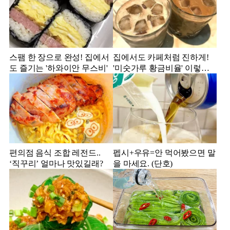
스팸 한 장으로 완성! 집에서
집에서도 카페처럼 진하게!
도 즐기는 '하와이안 무스비'
'미숫가루 황금비율' 이렇게
만 해보세요!
편의점 음식 조합 레전드..
펩시+우유=안 먹어봤으면 말
‘직꾸리’ 얼마나 맛있길래?
을 마세요. (단호)