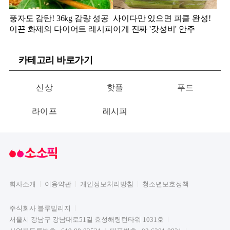
풍자도 감탄! 36kg 감량 성공
사이다만 있으면 피클 완성!
이끈 화제의 다이어트 레시피
이게 진짜 '갓성비' 안주
카테고리 바로가기
신상
핫플
푸드
라이프
레시피
회사소개
이용약관
개인정보처리방침
청소년보호정책
주식회사 블루빌리지
서울시 강남구 강남대로51길 효성해링턴타워 1031호