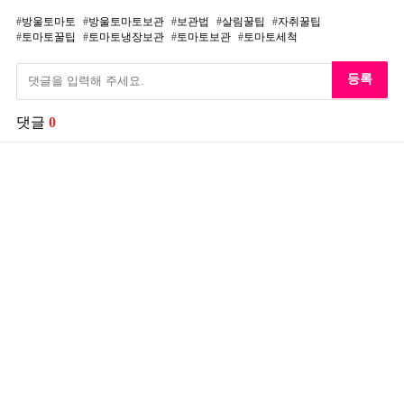
방울토마토
방울토마토보관
보관법
살림꿀팁
자취꿀팁
토마토꿀팁
토마토냉장보관
토마토보관
토마토세척
등록
댓글
0