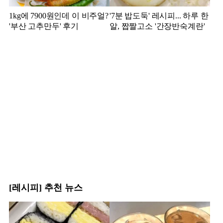
1kg에 7900원인데 이 비주얼?
'7분 밥도둑' 레시피... 하루 한
'부산 고추만두' 후기
알, 짭짤고소 '간장반숙계란'
[레시피] 추천 뉴스