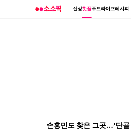
신상
핫플
푸드
라이프
레시피
손흥민도 찾은 그곳…’단골 