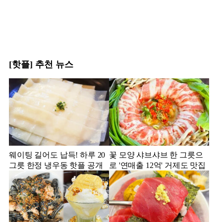
[핫플] 추천 뉴스
웨이팅 길어도 납득! 하루 20
꽃 모양 샤브샤브 한 그릇으
그릇 한정 냉우동 핫플 공개
로 '연매출 12억' 거제도 맛집