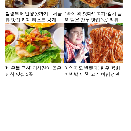
힐링부터 인생샷까지…서울
“속이 꽉 찼다!” 고기·김치 듬
뷰 맛집 카페 리스트 공개
뿍 담은 만두 맛집 3곳 리뷰
'배우들 극찬' 이서진이 꼽은
이영자도 반했다! 한우 육회
진심 맛집 5곳
비빔밥 제친 '고기 비빔냉면'