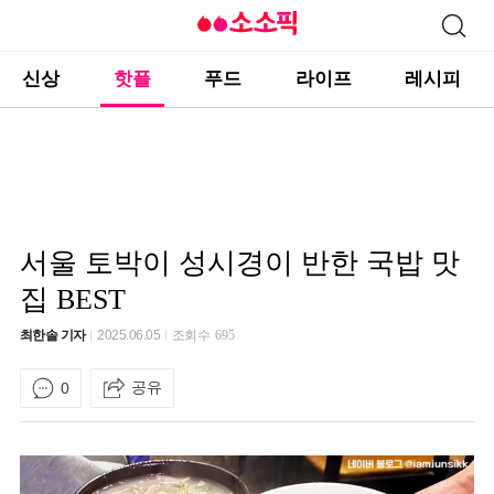
신상
핫플
푸드
라이프
레시피
서울 토박이 성시경이 반한 국밥 맛
집 BEST
최한솔 기자
2025.06.05
조회수
695
공유
0