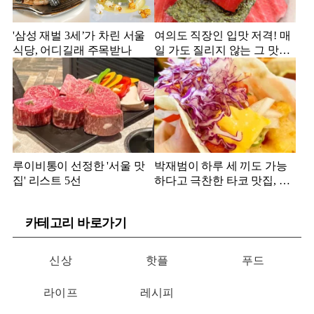
'삼성 재벌 3세’가 차린 서울
여의도 직장인 입맛 저격! 매
식당, 어디길래 주목받나
일 가도 질리지 않는 그 맛집
은?
루이비통이 선정한 '서울 맛
박재범이 하루 세 끼도 가능
집' 리스트 5선
하다고 극찬한 타코 맛집, 어
디?
카테고리 바로가기
신상
핫플
푸드
라이프
레시피