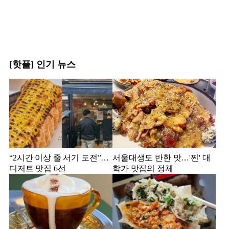
[핫플] 인기 뉴스
“2시간 이상 줄 서기 도전”…
서울대생도 반한 맛…'찐' 대
디저트 맛집 6선
학가 맛집의 정체