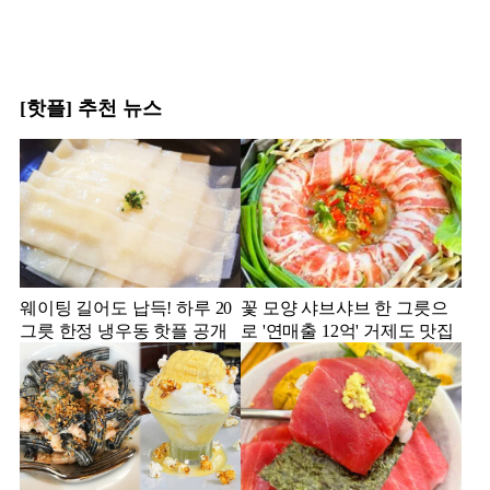
[핫플] 추천 뉴스
웨이팅 길어도 납득! 하루 20
꽃 모양 샤브샤브 한 그릇으
그릇 한정 냉우동 핫플 공개
로 '연매출 12억' 거제도 맛집