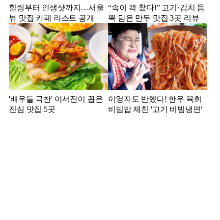
힐링부터 인생샷까지…서울
“속이 꽉 찼다!” 고기·김치 듬
뷰 맛집 카페 리스트 공개
뿍 담은 만두 맛집 3곳 리뷰
'배우들 극찬' 이서진이 꼽은
이영자도 반했다! 한우 육회
진심 맛집 5곳
비빔밥 제친 '고기 비빔냉면'