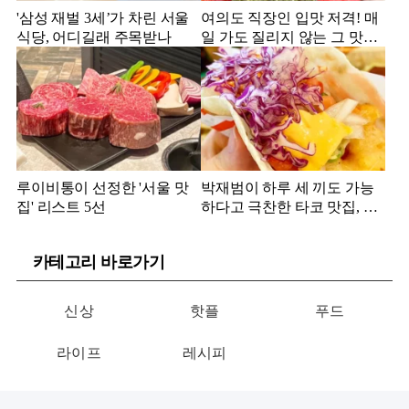
'삼성 재벌 3세’가 차린 서울
여의도 직장인 입맛 저격! 매
식당, 어디길래 주목받나
일 가도 질리지 않는 그 맛집
은?
루이비통이 선정한 '서울 맛
박재범이 하루 세 끼도 가능
집' 리스트 5선
하다고 극찬한 타코 맛집, 어
디?
카테고리 바로가기
신상
핫플
푸드
라이프
레시피