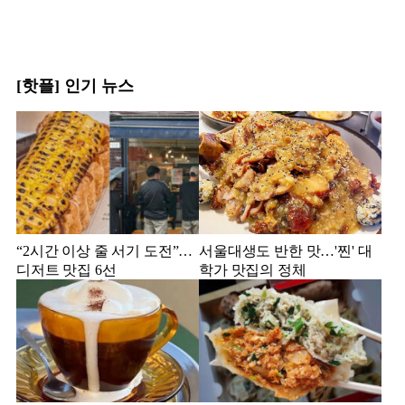
[핫플] 인기 뉴스
“2시간 이상 줄 서기 도전”…
서울대생도 반한 맛…'찐' 대
디저트 맛집 6선
학가 맛집의 정체