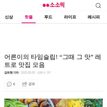
신상
핫플
푸드
라이프
레시피
어른이의 타임슬립! “그때 그 맛” 레
트로 맛집 모음
김유현 기자
2025.05.20
조회수
207
공유
0