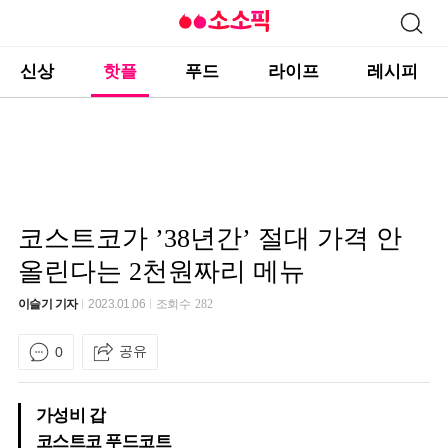
신상
핫플
푸드
라이프
레시피
코스트코가 ’38년간’ 절대 가격 안
올린다는 2천원짜리 메뉴
이슬기 기자
2023.01.06
조회수
282
공유
0
가성비 갑
코스트코 푸드코트