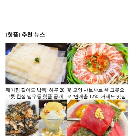
[핫플] 추천 뉴스
웨이팅 길어도 납득! 하루 20
꽃 모양 샤브샤브 한 그릇으
그릇 한정 냉우동 핫플 공개
로 '연매출 12억' 거제도 맛집