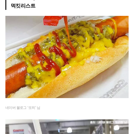
먹킷리스트
네이버 블로그 ‘또히’ 님