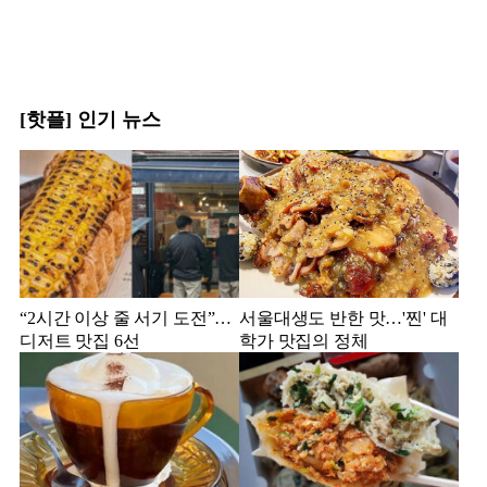
[핫플] 인기 뉴스
“2시간 이상 줄 서기 도전”…
서울대생도 반한 맛…'찐' 대
디저트 맛집 6선
학가 맛집의 정체