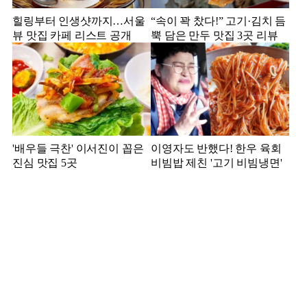
힐링부터 인생샷까지…서울
“속이 꽉 찼다!” 고기·김치 듬
뷰 맛집 카페 리스트 공개
뿍 담은 만두 맛집 3곳 리뷰
'배우들 극찬' 이서진이 꼽은
이영자도 반했다! 한우 육회
진심 맛집 5곳
비빔밥 제친 '고기 비빔냉면'