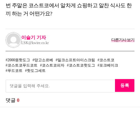
번 주말은 코스트코에서 알차게 쇼핑하고 알찬 식사도 한
끼 하는 거 어떤가요?
이슬기 기자
다른기사 보기
LSK@kwire.co.kr
2000원핫도그
망고소르베
밀크소프트아이스크림
코스트코
코스트코푸드코트
코스트코피자
코스트코핫도그
포크베이크
푸드코트
핫도그세트
등록
댓글
0