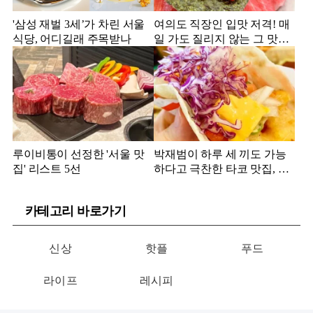
'삼성 재벌 3세’가 차린 서울
여의도 직장인 입맛 저격! 매
식당, 어디길래 주목받나
일 가도 질리지 않는 그 맛집
은?
루이비통이 선정한 '서울 맛
박재범이 하루 세 끼도 가능
집' 리스트 5선
하다고 극찬한 타코 맛집, 어
디?
카테고리 바로가기
신상
핫플
푸드
라이프
레시피