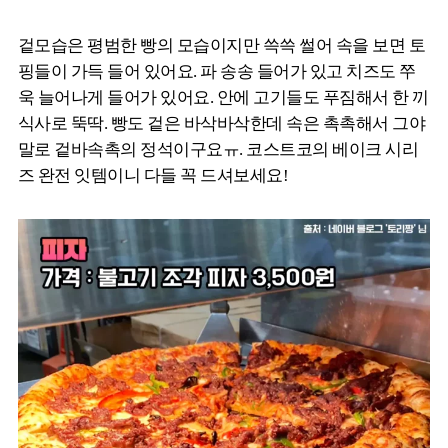
겉모습은 평범한 빵의 모습이지만 쓱쓱 썰어 속을 보면 토
핑들이 가득 들어 있어요. 파 송송 들어가 있고 치즈도 쭈
욱 늘어나게 들어가 있어요. 안에 고기들도 푸짐해서 한 끼
식사로 뚝딱. 빵도 겉은 바삭바삭한데 속은 촉촉해서 그야
말로 겉바속촉의 정석이구요ㅠ. 코스트코의 베이크 시리
즈 완전 잇템이니 다들 꼭 드셔보세요!