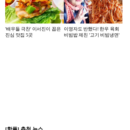
'배우들 극찬' 이서진이 꼽은
이영자도 반했다! 한우 육회
진심 맛집 5곳
비빔밥 제친 '고기 비빔냉면'
[핫플] 추천 뉴스