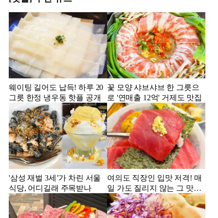
웨이팅 길어도 납득! 하루 20
꽃 모양 샤브샤브 한 그릇으
그릇 한정 냉우동 핫플 공개
로 '연매출 12억' 거제도 맛집
'삼성 재벌 3세’가 차린 서울
여의도 직장인 입맛 저격! 매
식당, 어디길래 주목받나
일 가도 질리지 않는 그 맛집
은?