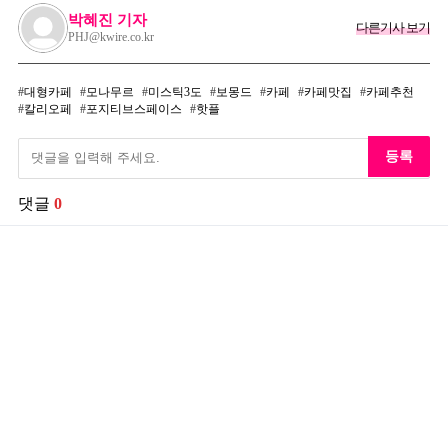
박혜진 기자
다른기사 보기
PHJ@kwire.co.kr
대형카페
모나무르
미스틱3도
보몽드
카페
카페맛집
카페추천
칼리오페
포지티브스페이스
핫플
등록
댓글
0