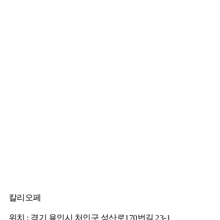
칼리오페
위치 : 경기 용인시 처인구 성산로170번길 23-1