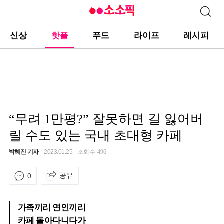
신상
핫플
푸드
라이프
레시피
“무려 1만평?” 잘못하면 길 잃어버
릴 수도 있는 국내 초대형 카페
박혜진 기자
2023.01.25
조회수
496
공유
0
가족끼리 연인끼리
카페 돌아다니다가