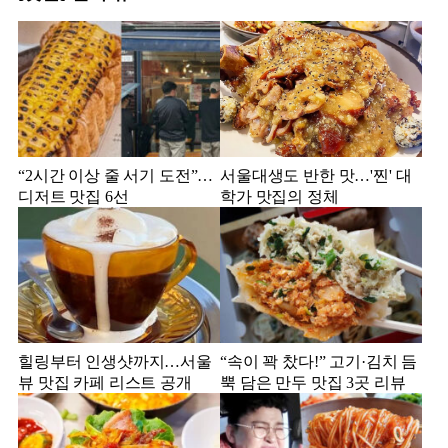
“2시간 이상 줄 서기 도전”…
서울대생도 반한 맛…'찐' 대
디저트 맛집 6선
학가 맛집의 정체
힐링부터 인생샷까지…서울
“속이 꽉 찼다!” 고기·김치 듬
뷰 맛집 카페 리스트 공개
뿍 담은 만두 맛집 3곳 리뷰