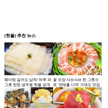
[핫플] 추천 뉴스
웨이팅 길어도 납득! 하루 20
꽃 모양 샤브샤브 한 그릇으
그릇 한정 냉우동 핫플 공개
로 '연매출 12억' 거제도 맛집