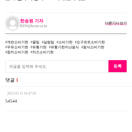
한송원 기자
다른기사 보기
HSW@kwire.co.kr
게란소비기한
꿀팁
살림팁
소비기한
요구르트소비기한
우유소비기한
유통기한
유통기한지난음식
음식소비기한
참치소비기한
치즈소비기한
등록
댓글
1
2023.03.13
16:47:03
54544