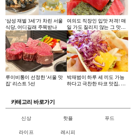
'삼성 재벌 3세’가 차린 서울
여의도 직장인 입맛 저격! 매
식당, 어디길래 주목받나
일 가도 질리지 않는 그 맛집
은?
루이비통이 선정한 '서울 맛
박재범이 하루 세 끼도 가능
집' 리스트 5선
하다고 극찬한 타코 맛집, 어
디?
카테고리 바로가기
신상
핫플
푸드
라이프
레시피