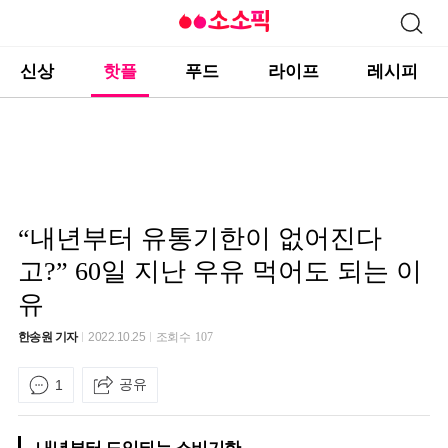
신상
핫플
푸드
라이프
레시피
“내년부터 유통기한이 없어진다
고?” 60일 지난 우유 먹어도 되는 이
유
한송원 기자
2022.10.25
조회수
107
공유
1