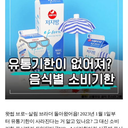
왓썹 브로~ 살림 브라더 돌아왔어욥! 2023년 1월 1일부
터 유통기한이 사라진다는 거 알고 있나요? 그 대신 소비