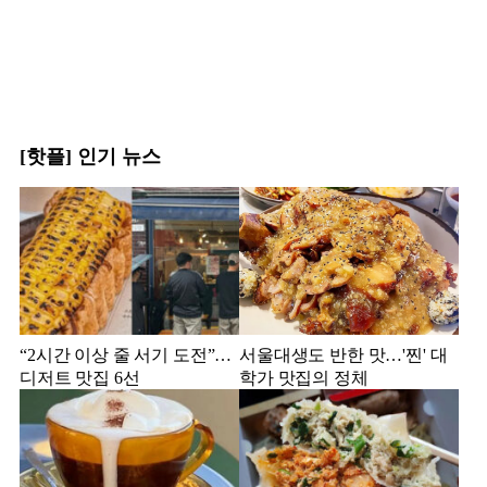
[핫플] 인기 뉴스
“2시간 이상 줄 서기 도전”…
서울대생도 반한 맛…'찐' 대
디저트 맛집 6선
학가 맛집의 정체