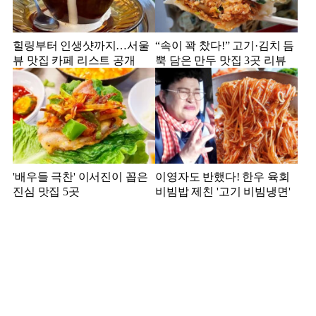
힐링부터 인생샷까지…서울
“속이 꽉 찼다!” 고기·김치 듬
뷰 맛집 카페 리스트 공개
뿍 담은 만두 맛집 3곳 리뷰
'배우들 극찬' 이서진이 꼽은
이영자도 반했다! 한우 육회
진심 맛집 5곳
비빔밥 제친 '고기 비빔냉면'