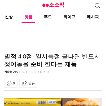
신상
핫플
푸드
라이프
레시피
별점 4.8점, 일시품절 끝나면 반드시
쟁여놓을 준비 한다는 제품
한송원 기자
2021.01.19
조회수
46
공유
0