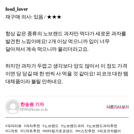
food_lover
재구매 의사: 있음 / ★★★
항상 같은 종류의 노브랜드 과자만 먹다가 새로운 과자를
발견한 느낌이에요! 2개 이상 먹으니까 입이 너무
달아져서 계속 먹으니까 물리더라고요.
하지만 과자가 두껍고 생각보다 양도 많아서 이 정도 가격
이면 당 당길 때 한 번씩 사 먹을 것 같아요! 피코크 대란 템
대체품이라 불릴 만하네요.
한송원 기자
다른기사 보기
HSW@kwire.co.kr
과자리뷰
과자추천
노브랜드
노브랜드과자
노브랜드과자추천
디저트
디저트추천
버터핑거초코샌드
비스킷추천
피코크저렴이