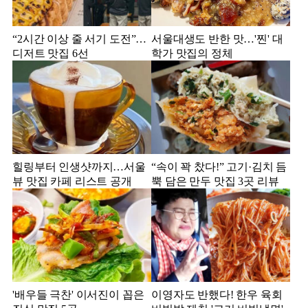
“2시간 이상 줄 서기 도전”…
서울대생도 반한 맛…'찐' 대
디저트 맛집 6선
학가 맛집의 정체
힐링부터 인생샷까지…서울
“속이 꽉 찼다!” 고기·김치 듬
뷰 맛집 카페 리스트 공개
뿍 담은 만두 맛집 3곳 리뷰
'배우들 극찬' 이서진이 꼽은
이영자도 반했다! 한우 육회