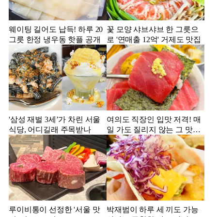
웨이팅 길어도 납득! 하루 20
꽃 모양 샤브샤브 한 그릇으
그릇 한정 냉우동 핫플 공개
로 '연매출 12억' 거제도 맛집
'삼성 재벌 3세’가 차린 서울
여의도 직장인 입맛 저격! 매
식당, 어디길래 주목받나
일 가도 질리지 않는 그 맛집
은?
루이비통이 선정한 '서울 맛
박재범이 하루 세 끼도 가능