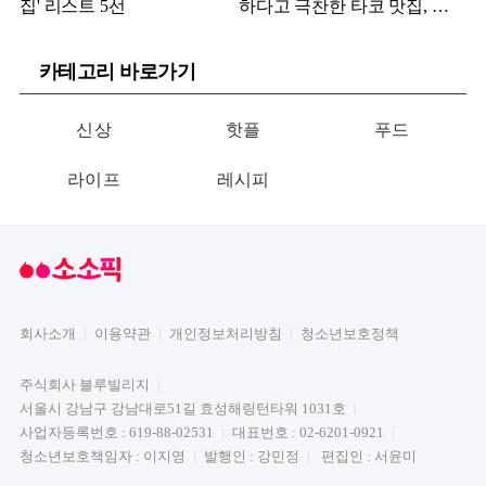
집' 리스트 5선
하다고 극찬한 타코 맛집, 어
디?
카테고리 바로가기
신상
핫플
푸드
라이프
레시피
회사소개
이용약관
개인정보처리방침
청소년보호정책
주식회사 블루빌리지
서울시 강남구 강남대로51길 효성해링턴타워 1031호
사업자등록번호 : 619-88-02531
대표번호 : 02-6201-0921
청소년보호책임자 : 이지영
발행인 : 강민정
편집인 : 서윤미