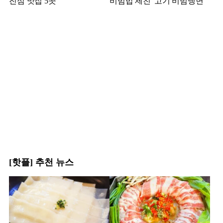
진심 맛집 5곳
비빔밥 제친 '고기 비빔냉면'
[핫플] 추천 뉴스