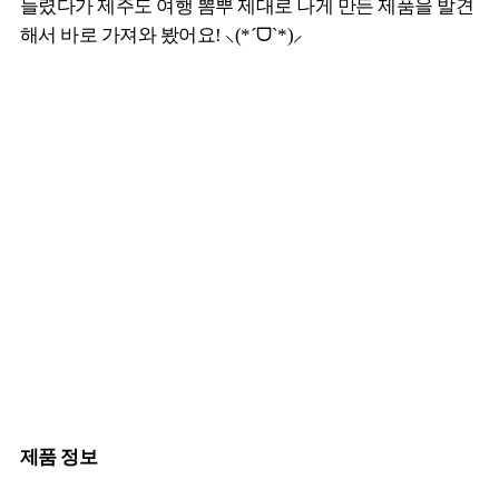
들렸다가 제주도 여행 뽐뿌 제대로 나게 만든 제품을 발견
해서 바로 가져와 봤어요! ⸜(*ˊᗜˋ*)⸝
제품 정보