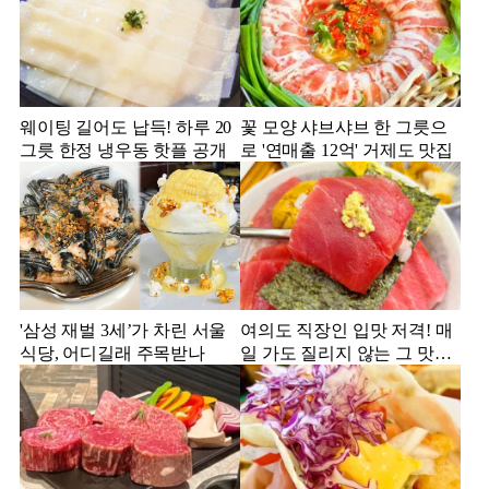
웨이팅 길어도 납득! 하루 20
꽃 모양 샤브샤브 한 그릇으
그릇 한정 냉우동 핫플 공개
로 '연매출 12억' 거제도 맛집
'삼성 재벌 3세’가 차린 서울
여의도 직장인 입맛 저격! 매
식당, 어디길래 주목받나
일 가도 질리지 않는 그 맛집
은?