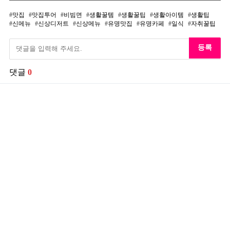
맛집
맛집투어
비빔면
생활꿀템
생활꿀팁
생활아이템
생활팁
신메뉴
신상디저트
신상메뉴
유명맛집
유명카페
일식
자취꿀팁
등록
댓글
0