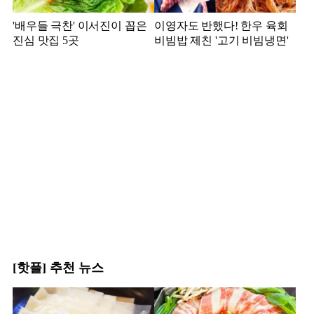
'배우들 극찬' 이서진이 꼽은
이영자도 반했다! 한우 육회
진심 맛집 5곳
비빔밥 제친 '고기 비빔냉면'
[핫플] 추천 뉴스