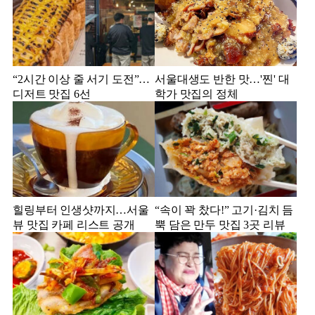
“2시간 이상 줄 서기 도전”…
서울대생도 반한 맛…'찐' 대
디저트 맛집 6선
학가 맛집의 정체
힐링부터 인생샷까지…서울
“속이 꽉 찼다!” 고기·김치 듬
뷰 맛집 카페 리스트 공개
뿍 담은 만두 맛집 3곳 리뷰