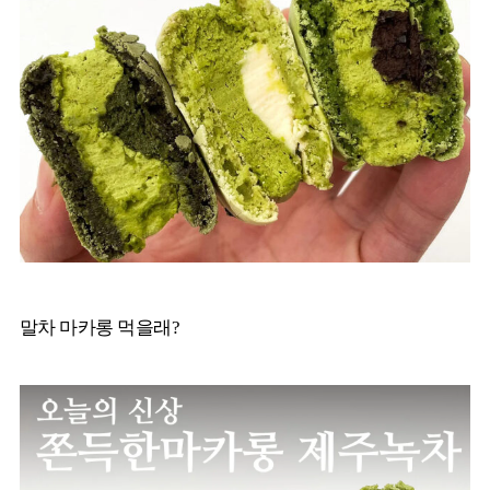
말차 마카롱 먹을래?