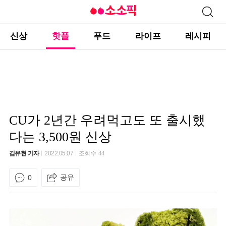
신상
핫플
푸드
라이프
레시피
CU가 2년간 우려먹고도 또 출시했
다는 3,500원 신상
김유현 기자
2022.05.07
조회수
44
공유
0