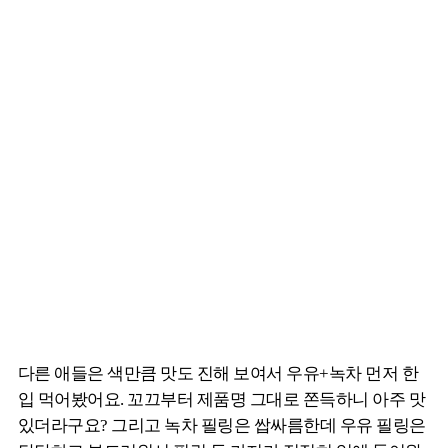
다른 애들은 색만큼 맛도 진해 보여서 우유+녹차 먼저 한
입 먹어봤어요. 꼬끄부터 제품명 그대로 쫀득하니 아주 맛
있더라구요? 그리고 녹차 필링은 쌉싸름한데 우유 필링은