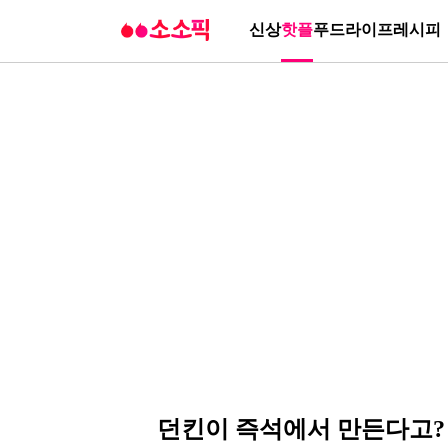
신상
핫플
푸드
라이프
레시피
던킨이 즉석에서 만든다고? 