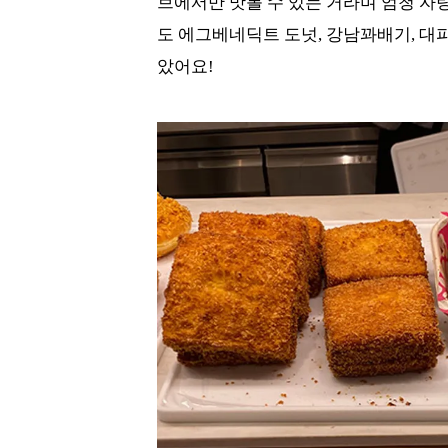
브에서만 맛볼 수 있는 거라며 엄청 
도 에그베네딕트 도넛, 강남꽈배기, 대
았어요!