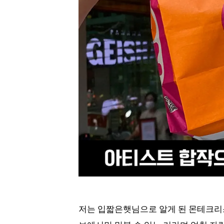
저는 입짧은햇님으로 알게 된 몬테크리