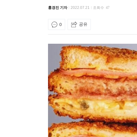
홍경진 기자
2022.07.21
조회수
47
공유
0