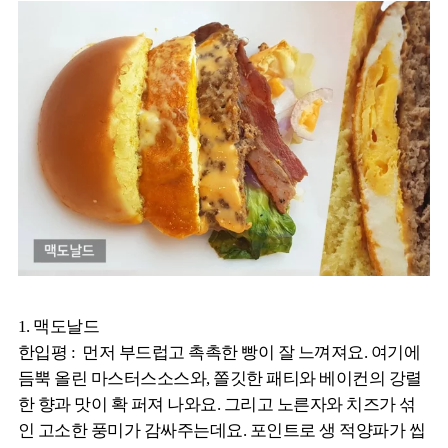
1. 맥도날드
한입평 : 먼저 부드럽고 촉촉한 빵이 잘 느껴져요. 여기에
듬뿍 올린 마스터스소스와, 쫄깃한 패티와 베이컨의 강렬
한 향과 맛이 확 퍼져 나와요. 그리고 노른자와 치즈가 섞
인 고소한 풍미가 감싸주는데요. 포인트로 생 적양파가 씹