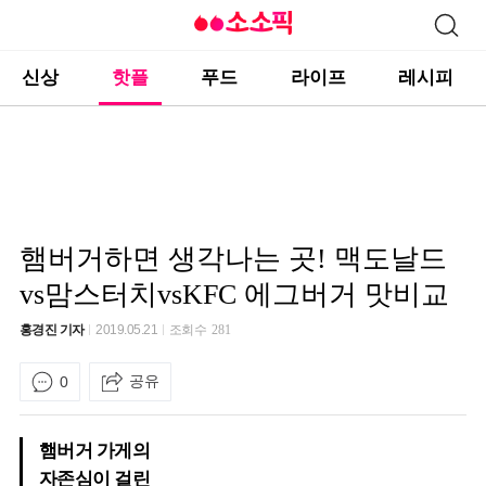
신상
핫플
푸드
라이프
레시피
햄버거하면 생각나는 곳! 맥도날드
vs맘스터치vsKFC 에그버거 맛비교
홍경진 기자
2019.05.21
조회수
281
공유
0
햄버거 가게의
자존심이 걸린