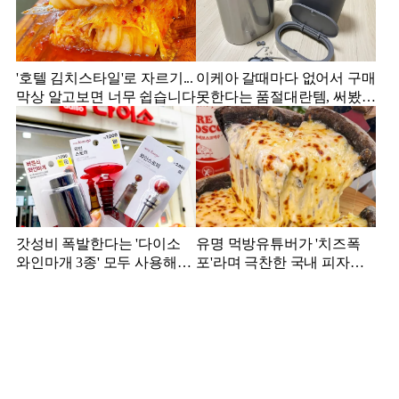
'호텔 김치스타일'로 자르기...
이케아 갈때마다 없어서 구매
막상 알고보면 너무 쉽습니다
못한다는 품절대란템, 써봤더
니...
갓성비 폭발한다는 '다이소
유명 먹방유튜버가 '치즈폭
와인마개 3종' 모두 사용해본
포'라며 극찬한 국내 피자집,
결과
어디?