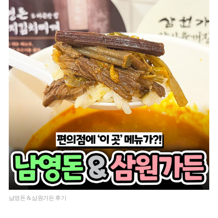
남영돈 & 삼원가든 후기