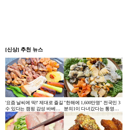
[신상] 추천 뉴스
'요즘 날씨에 딱!' 제대로 즐길
"한해에 1,600만명" 전국민 3
수 있다는 캠핑 감성 바베큐
분의1이 다녀갔다는 통영의
맛집 4
맛집