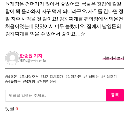
육개장은 건더기가 많아서 좋았어요. 국물은 첫입에 칼칼
함이 쫙 올라와서 자꾸 먹게 되더라구요. 자취를 한다면 정
말 자주 사먹을 것 같아요! 김치찌개를 편의점에서 먹은건
처음이었는데 맛있어서 너무 놀랐어요! 집에서 남영돈의
김치찌개를 먹을 수 있어서 좋아요…☆
한송원 기자
다른기사 보기
HSW@kwire.co.kr
남영돈
도시락추천
돼지김치찌개
삼원가든
신상메뉴
신상후기
심플리쿡
육개장
편의점신상
등록
댓글
0