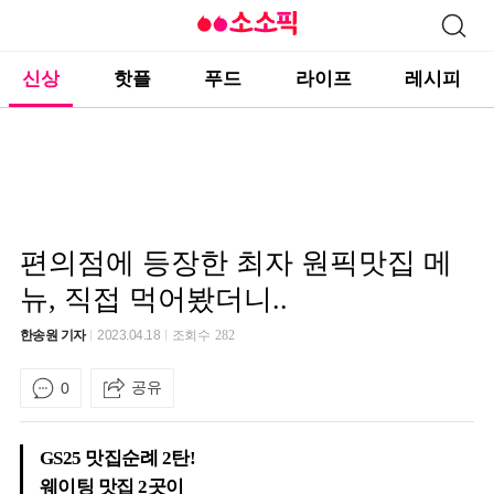
신상
핫플
푸드
라이프
레시피
편의점에 등장한 최자 원픽맛집 메
뉴, 직접 먹어봤더니..
한송원 기자
2023.04.18
조회수
282
공유
0
GS25 맛집순례 2탄!
웨이팅 맛집 2곳이