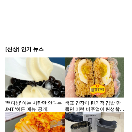
[신상] 인기 뉴스
'빽다방' 아는 사람만 안다는
샘표 간장이 편의점 김밥 만
JMT '히든 메뉴' 공개!
들면 이런 비주얼이 탄생합니
다.