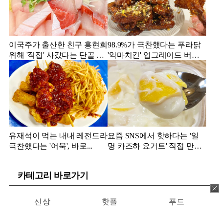
이국주가 출산한 친구 홍현희
98.9%가 극찬했다는 푸라닭
위해 '직접' 사갔다는 단골 횟
'악마치킨' 업그레이드 버전
집
의 실물
유재석이 먹는 내내 레전드라
요즘 SNS에서 핫하다는 '일
극찬했다는 '어묵', 바로...
명 카즈하 요거트' 직접 만들
어보니...
카테고리 바로가기
신상
핫플
푸드