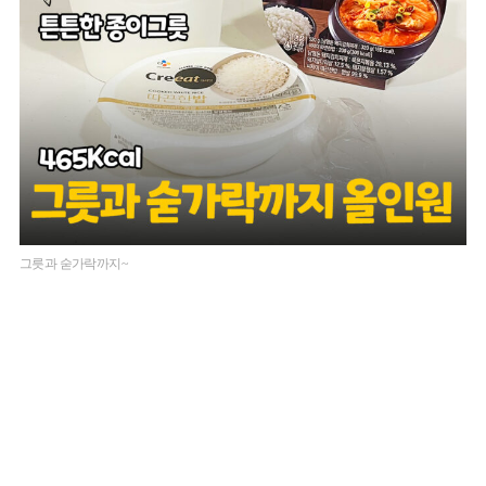
그릇과 숟가락까지~