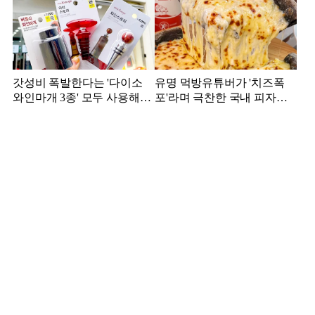
갓성비 폭발한다는 '다이소
유명 먹방유튜버가 '치즈폭
와인마개 3종' 모두 사용해본
포'라며 극찬한 국내 피자집,
결과
어디?