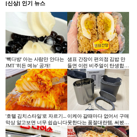
[신상] 인기 뉴스
'빽다방' 아는 사람만 안다는
샘표 간장이 편의점 김밥 만
JMT '히든 메뉴' 공개!
들면 이런 비주얼이 탄생합니
다.
'호텔 김치스타일'로 자르기...
이케아 갈때마다 없어서 구매
막상 알고보면 너무 쉽습니다
못한다는 품절대란템, 써봤더
니...