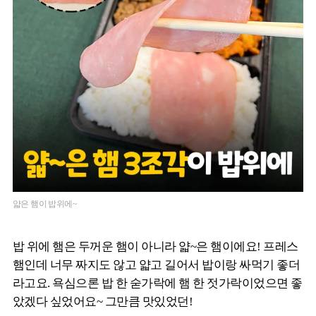
얇은 햄이 밥위에~
밥 위에 햄은 두꺼운 햄이 아니라 얇~은 햄이에요! 프레스
햄인데 너무 짜지도 않고 얇고 길어서 밥이랑 싸먹기 좋더
라고요. 욕심으론 밥 한 숟가락에 햄 한 젓가락이었으면 좋
았겠다 싶었어요~ 그만큼 맛있었던!