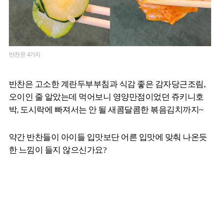
반찬은 4가지
반찬은 고소한 계란두부부침과 식감 좋은 감자당근조림,
오이인 줄 알았는데 먹어보니 영양만점이었던 쥬키니호
박, 도시락에 빠져서는 안 될 새콤달콤한 볶음김치까지~
약간 반찬들이 아이들 입맛보단 어른 입맛에 맞춰 나온듯
한 느낌이 들지 않으신가요?