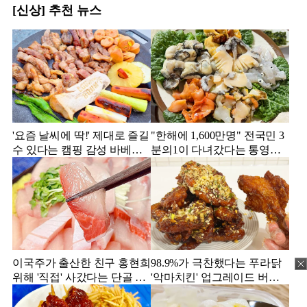
[신상] 추천 뉴스
'요즘 날씨에 딱!' 제대로 즐길
"한해에 1,600만명" 전국민 3
수 있다는 캠핑 감성 바베큐
분의1이 다녀갔다는 통영의
맛집 4
맛집
이국주가 출산한 친구 홍현희
98.9%가 극찬했다는 푸라닭
위해 '직접' 사갔다는 단골 횟
'악마치킨' 업그레이드 버전
집
의 실물