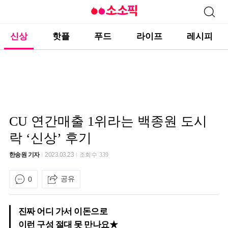
신상
핫플
푸드
라이프
레시피
CU 연간매출 1위라는 백종원 도시
락 ‘신상’ 후기
한송원 기자
2023.03.23
조회수
339
공유
0
진짜 어디 가서 이돈으로
이런 구성 절대 못 만나요★