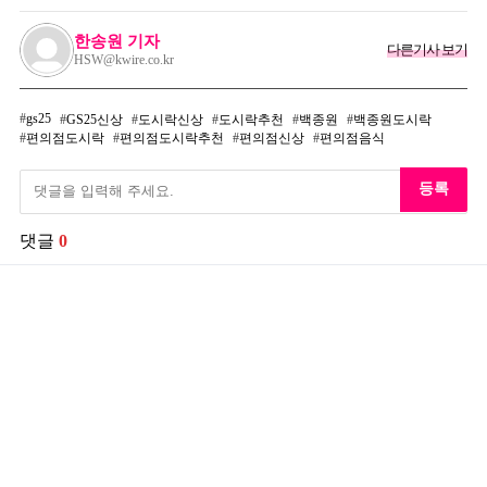
한송원 기자
다른기사 보기
HSW@kwire.co.kr
gs25
GS25신상
도시락신상
도시락추천
백종원
백종원도시락
편의점도시락
편의점도시락추천
편의점신상
편의점음식
등록
댓글
0